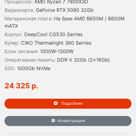
Процессор:
AMD Ryzen 7 7800X3D
Видеокарта:
GeForce RTX 5090 32Gb
Материнская плата:
На базе AMD B650M / B850M
mATX
Корпус:
DeepCool CG530 Serries
Кулер:
СЖО Thermalright 360 Serries
Блок питания:
1000W-1300W
Оперативная память:
DDR V 32Gb (2x16Gb)
SSD:
1000Gb NVMe
24 325 р.
Подробнее
Конфигурация