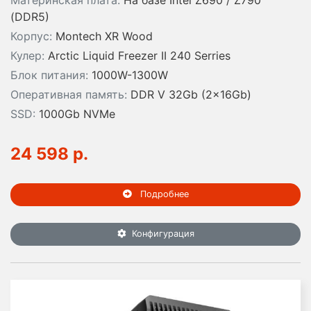
Материнская плата:
На базе Intel Z690 / Z790
(DDR5)
Корпус:
Montech XR Wood
Кулер:
Arctic Liquid Freezer II 240 Serries
Блок питания:
1000W-1300W
Оперативная память:
DDR V 32Gb (2x16Gb)
SSD:
1000Gb NVMe
24 598 р.
Подробнее
Конфигурация