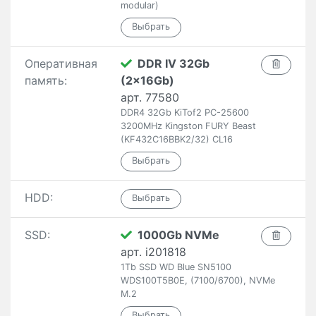
modular)
Оперативная
DDR IV 32Gb
память:
(2x16Gb)
арт. 77580
DDR4 32Gb KiTof2 PC-25600
3200MHz Kingston FURY Beast
(KF432C16BBK2/32) CL16
HDD:
SSD:
1000Gb NVMe
арт. i201818
1Tb SSD WD Blue SN5100
WDS100T5B0E, (7100/6700), NVMe
M.2