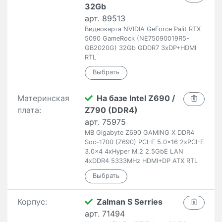
32Gb
арт. 89513
Видеокарта NVIDIA GeForce Palit RTX
5090 GameRock (NE75090019R5-
GB2020G) 32Gb GDDR7 3xDP+HDMI
RTL
Материнская
На базе Intel Z690 /
плата:
Z790 (DDR4)
арт. 75975
MB Gigabyte Z690 GAMING X DDR4
Soc-1700 (Z690) PCI-E 5.0x16 2xPCI-E
3.0x4 4xHyper M.2 2.5GbE LAN
4xDDR4 5333MHz HDMI+DP ATX RTL
Корпус:
Zalman S Serries
арт. 71494