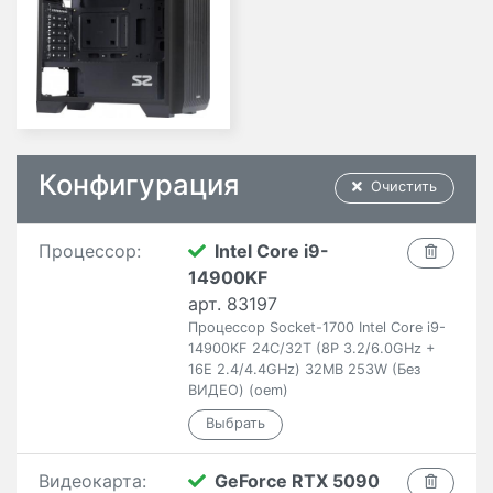
Конфигурация
Очистить
Процессор:
Intel Core i9-
14900KF
арт. 83197
Процессор Socket-1700 Intel Core i9-
14900KF 24C/32T (8P 3.2/6.0GHz +
16E 2.4/4.4GHz) 32MB 253W (Без
ВИДЕО) (oem)
Видеокарта:
GeForce RTX 5090