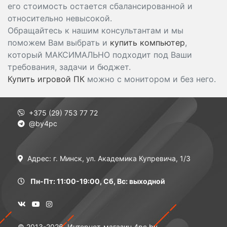
его стоимость остается сбалансированной и
относительно невысокой.
Обращайтесь к нашим консультантам и мы
поможем Вам выбрать и
купить компьютер
,
который МАКСИМАЛЬНО подходит под Ваши
требования, задачи и бюджет.
Купить игровой ПК
можно с монитором и без него.
+375 (29) 753 77 72
@by4pc
Адрес: г. Минск, ул. Академика Купревича, 1/3
Пн-Пт: 11:00-19:00, Сб, Вс: выходной
© 2013-2026, Интернет-магазин 4pc.by