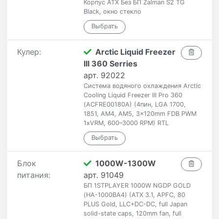
Корпус ATX Без БП Zalman S2 TG
Black, окно стекло
Кулер:
Arctic Liquid Freezer
III 360 Serries
арт. 92022
Система водяного охлаждения Arctic
Cooling Liquid Freezer III Pro 360
(ACFRE00180A) (4пин, LGA 1700,
1851, AM4, AM5, 3x120mm FDB PWM
1xVRM, 600–3000 RPM) RTL
Блок
1000W-1300W
питания:
арт. 91049
БП 1STPLAYER 1000W NGDP GOLD
(HA-1000BA4) (ATX 3.1, APFC, 80
PLUS Gold, LLC+DC-DC, full Japan
solid-state caps, 120mm fan, full