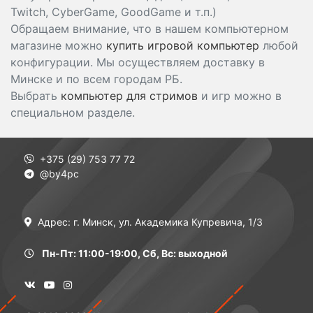
Twitch, CyberGame, GoodGame и т.п.)
Обращаем внимание, что в нашем компьютерном
магазине можно
купить игровой компьютер
любой
конфигурации. Мы осуществляем доставку в
Минске и по всем городам РБ.
Выбрать
компьютер для стримов
и игр можно в
специальном разделе.
+375 (29) 753 77 72
@by4pc
Адрес: г. Минск, ул. Академика Купревича, 1/3
Пн-Пт: 11:00-19:00, Сб, Вс: выходной