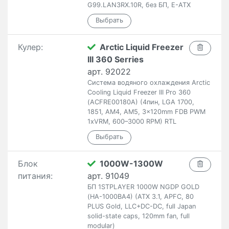
G99.LAN3RX.10R, без БП, E-ATX
Кулер:
Arctic Liquid Freezer
III 360 Serries
арт. 92022
Система водяного охлаждения Arctic
Cooling Liquid Freezer III Pro 360
(ACFRE00180A) (4пин, LGA 1700,
1851, AM4, AM5, 3x120mm FDB PWM
1xVRM, 600–3000 RPM) RTL
Блок
1000W-1300W
питания:
арт. 91049
БП 1STPLAYER 1000W NGDP GOLD
(HA-1000BA4) (ATX 3.1, APFC, 80
PLUS Gold, LLC+DC-DC, full Japan
solid-state caps, 120mm fan, full
modular)