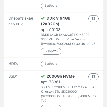
Оперативная
DDR V 64Gb
память:
(2x32Gb)
арт. 90133
DDR5 64Gb (2x32Gb) PC-48000
6000MHz Patriot Viper Venom
(PVV564G600C30K) CL30-40-40-76
HDD:
SSD:
2000Gb NVMe
арт. 78361
SSD M.2 2280 M PCI Express 4.0 x4
Kingston 2Tb SKC3000D
(SKC3000D/2048G) 7000/7000 MBps
TLC