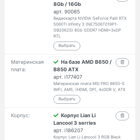
8Gb / 16Gb
арт. 90085
Видеокарта NVIDIA GeForce Palit RTX
5060Ti Infinity 3 (NE7506T019P1-
GB2062S) 8Gb GDDR7 HDMI+3xDP
RTL
Материнская
На базе AMD B650 /
плата:
B850 ATX
арт. i177407
Материнская плата MSI PRO B650-S
WIFI, AM5, (HDMI, DP), 4xDDR V, ATX
Корпус:
Корпус Lian Li
Lancool 3 serries
арт. i186207
Корпус Lian Li Lancool 3 RGB Black