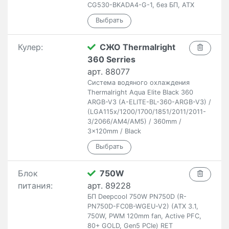
CG530-BKADA4-G-1, без БП, ATX
Кулер:
СЖО Thermalright
360 Serries
арт. 88077
Система водяного охлаждения
Thermalright Aqua Elite Black 360
ARGB-V3 (A-ELITE-BL-360-ARGB-V3) /
(LGA115x/1200/1700/1851/2011/2011-
3/2066/AM4/AM5) / 360mm /
3x120mm / Black
Блок
750W
питания:
арт. 89228
БП Deepcool 750W PN750D (R-
PN750D-FC0B-WGEU-V2) (ATX 3.1,
750W, PWM 120mm fan, Active PFC,
80+ GOLD, Gen5 PCIe) RET