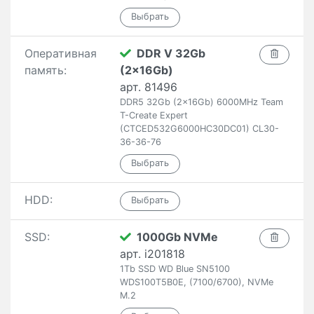
Оперативная
DDR V 32Gb
память:
(2x16Gb)
арт. 81496
DDR5 32Gb (2x16Gb) 6000MHz Team
T-Create Expert
(CTCED532G6000HC30DC01) CL30-
36-36-76
HDD:
SSD:
1000Gb NVMe
арт. i201818
1Tb SSD WD Blue SN5100
WDS100T5B0E, (7100/6700), NVMe
M.2