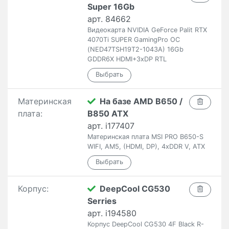
Super 16Gb
арт. 84662
Видеокарта NVIDIA GeForce Palit RTX
4070Ti SUPER GamingPro OC
(NED47TSH19T2-1043A) 16Gb
GDDR6X HDMI+3xDP RTL
Материнская
На базе AMD B650 /
плата:
B850 ATX
арт. i177407
Материнская плата MSI PRO B650-S
WIFI, AM5, (HDMI, DP), 4xDDR V, ATX
Корпус:
DeepCool CG530
Serries
арт. i194580
Корпус DeepCool CG530 4F Black R-