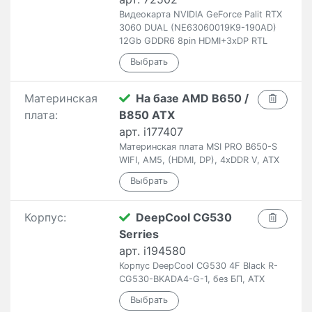
Видеокарта NVIDIA GeForce Palit RTX
3060 DUAL (NE63060019K9-190AD)
12Gb GDDR6 8pin HDMI+3xDP RTL
Материнская
На базе AMD B650 /
плата:
B850 ATX
арт. i177407
Материнская плата MSI PRO B650-S
WIFI, AM5, (HDMI, DP), 4xDDR V, ATX
Корпус:
DeepCool CG530
Serries
арт. i194580
Корпус DeepCool CG530 4F Black R-
CG530-BKADA4-G-1, без БП, ATX