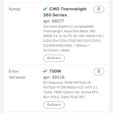
Кулер:
СЖО Thermalright
360 Serries
арт. 88077
Система водяного охлаждения
Thermalright Aqua Elite Black 360
ARGB-V3 (A-ELITE-BL-360-ARGB-V3) /
(LGA115x/1200/1700/1851/2011/2011-
3/2066/AM4/AM5) / 360mm /
3x120mm / Black
Блок
750W
питания:
арт. 89228
БП Deepcool 750W PN750D (R-
PN750D-FC0B-WGEU-V2) (ATX 3.1,
750W, PWM 120mm fan, Active PFC,
80+ GOLD, Gen5 PCIe) RET