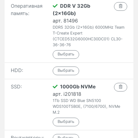
Оперативная
DDR V 32Gb
память:
(2x16Gb)
арт. 81496
DDR5 32Gb (2x16Gb) 6000MHz Team
T-Create Expert
(CTCED532G6000HC30DC01) CL30-
36-36-76
HDD:
SSD:
1000Gb NVMe
арт. i201818
1Tb SSD WD Blue SN5100
WDS100T5B0E, (7100/6700), NVMe
M.2
Вентиляторы: