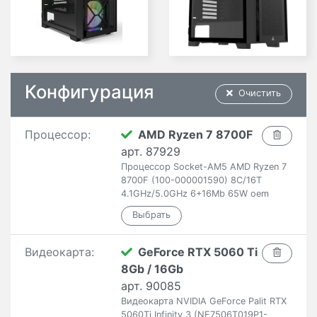
Конфигурация
Очистить
Процессор:
AMD Ryzen 7 8700F
арт. 87929
Процессор Socket-AM5 AMD Ryzen 7
8700F (100-000001590) 8C/16T
4.1GHz/5.0GHz 6+16Mb 65W oem
Видеокарта:
GeForce RTX 5060 Ti
8Gb / 16Gb
арт. 90085
Видеокарта NVIDIA GeForce Palit RTX
5060Ti Infinity 3 (NE7506T019P1-