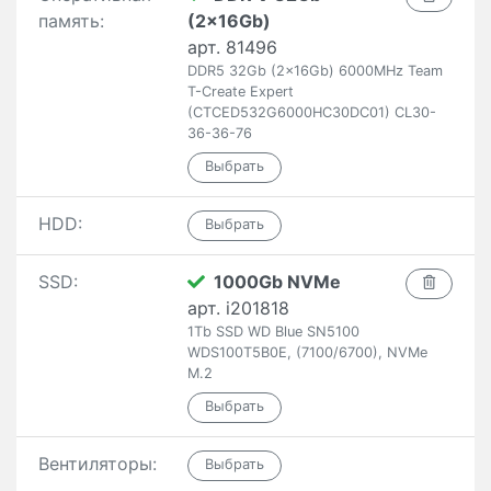
память:
(2x16Gb)
арт. 81496
DDR5 32Gb (2x16Gb) 6000MHz Team
T-Create Expert
(CTCED532G6000HC30DC01) CL30-
36-36-76
HDD:
SSD:
1000Gb NVMe
арт. i201818
1Tb SSD WD Blue SN5100
WDS100T5B0E, (7100/6700), NVMe
M.2
Вентиляторы: