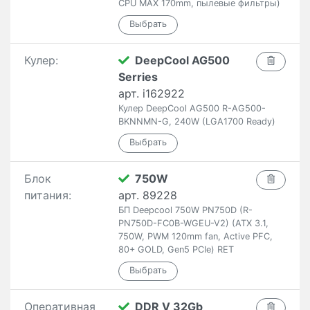
CPU MAX 170mm, пылевые фильтры)
Кулер:
DeepCool AG500
Serries
арт. i162922
Кулер DeepCool AG500 R-AG500-
BKNNMN-G, 240W (LGA1700 Ready)
Блок
750W
питания:
арт. 89228
БП Deepcool 750W PN750D (R-
PN750D-FC0B-WGEU-V2) (ATX 3.1,
750W, PWM 120mm fan, Active PFC,
80+ GOLD, Gen5 PCIe) RET
Оперативная
DDR V 32Gb