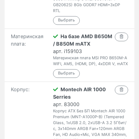
GB2062S) 8Gb GDDR7 HDMI+3xDP
RTL
Материнская
На базе AMD B650M
плата:
/ B850M mATX
арт. i159103
Материнская плата MSI PRO B650M-A
WIFI, AM5, (HDMI, DP), 4xDDR V, mATX
Корпус:
Montech AIR 1000
Serries
арт. 83000
Корпус ATX Без БП Montech AIR 1000
Premium (MNT-A1000P-B) (Tempered
Glass, 1xUSB 2.0, 2xUSB-A 3.2 5Гбит/
с, 3x140mm ARGB Fan+120mm ARGB
Fan, HD Audio+Mic, VGA MAX 340mm,