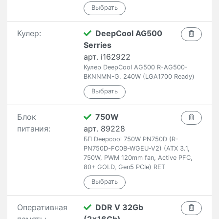
Кулер:
DeepCool AG500
Serries
арт. i162922
Кулер DeepCool AG500 R-AG500-
BKNNMN-G, 240W (LGA1700 Ready)
Блок
750W
питания:
арт. 89228
БП Deepcool 750W PN750D (R-
PN750D-FC0B-WGEU-V2) (ATX 3.1,
750W, PWM 120mm fan, Active PFC,
80+ GOLD, Gen5 PCIe) RET
Оперативная
DDR V 32Gb