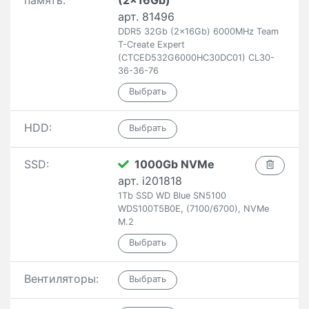
память:
(2x16Gb)
арт. 81496
DDR5 32Gb (2x16Gb) 6000MHz Team
T-Create Expert
(CTCED532G6000HC30DC01) CL30-
36-36-76
HDD:
SSD:
1000Gb NVMe
арт. i201818
1Tb SSD WD Blue SN5100
WDS100T5B0E, (7100/6700), NVMe
M.2
Вентиляторы: