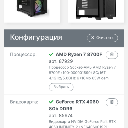
Конфигурация
Очистить
Процессор:
AMD Ryzen 7 8700F
арт. 87929
Процессор Socket-AM5 AMD Ryzen 7
8700F (100-000001590) 8C/16T
4.1GHz/5.0GHz 6+16Mb 65W oem
Видеокарта:
GeForce RTX 4060
8Gb DDR6
арт. 85674
Видеокарта NVIDIA GeForce Palit RTX
4060 INFINITY 2 (NE64060019P1-