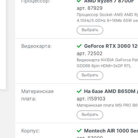
Процессор:
AMD Ryzen 7 8700F
арт. 87929
Процессор Socket-AM5 AMD Ry
4.1GHz/5.0GHz 6+16Mb 65W o
Видеокарта:
GeForce RTX 3060 1
арт. 72502
Видеокарта NVIDIA GeForce Pa
GDDR6 8pin HDMI+3xDP RTL
Материнская
На базе AMD B650M 
плата:
арт. i159103
Материнская плата MSI PRO B6
Корпус:
Montech AIR 1000 Ser