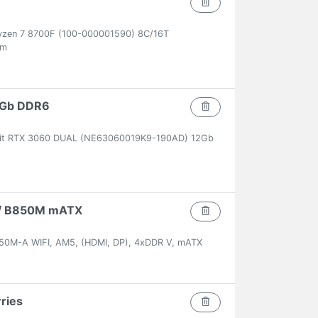
zen 7 8700F (100-000001590) 8C/16T
em
2Gb DDR6
lit RTX 3060 DUAL (NE63060019K9-190AD) 12Gb
/ B850M mATX
50M-A WIFI, AM5, (HDMI, DP), 4xDDR V, mATX
ries