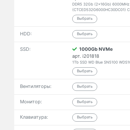
DDR5 32Gb (2x16Gb) 6000MHz T
(CTCED532G6000HC30DC01) C
HDD:
SSD:
1000Gb NVMe
арт. i201818
1Tb SSD WD Blue SN5100 WDS1
Вентиляторы:
Монитор:
Клавиатура: