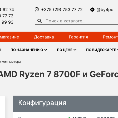
4 62 74
+375 (29) 753 77 72
@by4pc
3 77 72
1 99 93
магазине
Доставка
Гарантия
Ремонт
Ы
ПО НАЗНАЧЕНИЮ
ПО ЦЕНЕ
ПО ВИДЕОКАРТЕ
р компьютера
AMD Ryzen 7 8700F и GeFor
Конфигурация