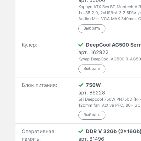
арт. 83000
Корпус ATX Без БП Montech AI
1xUSB 2.0, 2xUSB-A 3.2 5Гби
Audio+Mic, VGA MAX 340mm, 
Кулер:
DeepCool AG500 Serr
арт. i162922
Кулер DeepCool AG500 R-AG5
Блок питания:
750W
арт. 89228
БП Deepcool 750W PN750D (R-
120mm fan, Active PFC, 80+ GO
Оперативная
DDR V 32Gb (2x16Gb
память:
арт. 81496