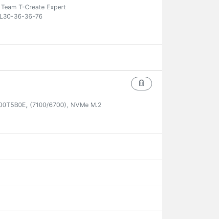
eam T-Create Expert
L30-36-36-76
00T5B0E, (7100/6700), NVMe M.2