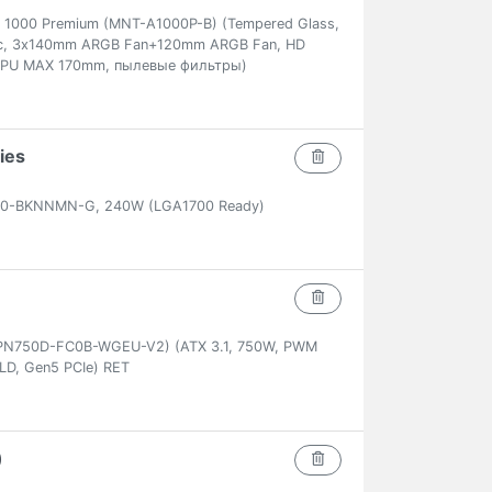
R 1000 Premium (MNT-A1000P-B) (Tempered Glass,
т/с, 3x140mm ARGB Fan+120mm ARGB Fan, HD
CPU MAX 170mm, пылевые фильтры)
ies
00-BKNNMN-G, 240W (LGA1700 Ready)
PN750D-FC0B-WGEU-V2) (ATX 3.1, 750W, PWM
LD, Gen5 PCIe) RET
)