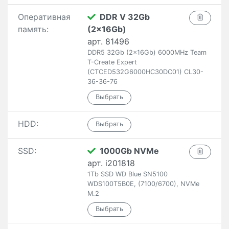
Оперативная
DDR V 32Gb
память:
(2x16Gb)
арт. 81496
DDR5 32Gb (2x16Gb) 6000MHz Team
T-Create Expert
(CTCED532G6000HC30DC01) CL30-
36-36-76
HDD:
SSD:
1000Gb NVMe
арт. i201818
1Tb SSD WD Blue SN5100
WDS100T5B0E, (7100/6700), NVMe
M.2