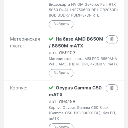
Видеокарта NVIDIA GeForce Palit RTX
5060 DUAL (NE75060019P1-GB2063D)
8Gb GDDR7 HDMI+3xDP RTL
Материнская
На базе AMD B650M
плата:
/ B850M mATX
арт. i159103
Материнская плата MSI PRO B650M-A
WIFI, AM5, (HDMI, DP), 4xDDR V, mATX
Корпус:
Ocypus Gamma C50
mATX
арт. i194158
Корпус Ocypus Gamma C50 Black
(Gamma-C50-BKG000XX-GL), без БП,
mATX