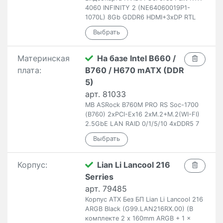
4060 INFINITY 2 (NE64060019P1-
1070L) 8Gb GDDR6 HDMI+3xDP RTL
Материнская
На базе Intel B660 /
плата:
B760 / H670 mATX (DDR
5)
арт. 81033
MB ASRock B760M PRO RS Soc-1700
(B760) 2xPCI-Ex16 2xM.2+M.2(WI-FI)
2.5GbE LAN RAID 0/1/5/10 4xDDR5 7
Корпус:
Lian Li Lancool 216
Serries
арт. 79485
Корпус ATX Без БП Lian Li Lancool 216
ARGB Black (G99.LAN216RX.00) (В
комплекте 2 x 160mm ARGB + 1 x