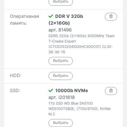
Оперативная
DDR V 32Gb
память:
(2x16Gb)
арт. 81496
DDR5 32Gb (2x16Gb) 6000MHz Team
T-Create Expert
(CTCED532G6000HC30DC01) CL30-
36-36-76
HDD:
SSD:
1000Gb NVMe
арт. i201818
1Tb SSD WD Blue SN5100
WDS100T5B0E, (7100/6700), NVMe
M.2