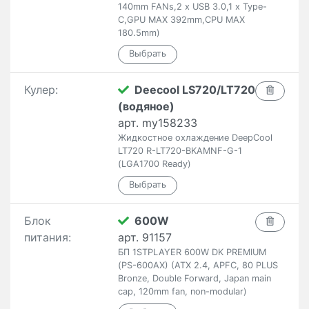
140mm FANs,2 x USB 3.0,1 x Type-
C,GPU MAX 392mm,CPU MAX
180.5mm)
Кулер:
Deecool LS720/LT720
(водяное)
арт. my158233
Жидкостное охлаждение DeepCool
LT720 R-LT720-BKAMNF-G-1
(LGA1700 Ready)
Блок
600W
питания:
арт. 91157
БП 1STPLAYER 600W DK PREMIUM
(PS-600AX) (ATX 2.4, APFC, 80 PLUS
Bronze, Double Forward, Japan main
cap, 120mm fan, non-modular)