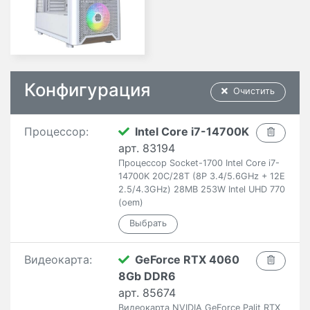
Конфигурация
Очистить
Процессор:
Intel Core i7-14700K
арт. 83194
Процессор Socket-1700 Intel Core i7-
14700K 20C/28T (8P 3.4/5.6GHz + 12E
2.5/4.3GHz) 28MB 253W Intel UHD 770
(oem)
Видеокарта:
GeForce RTX 4060
8Gb DDR6
арт. 85674
Видеокарта NVIDIA GeForce Palit RTX