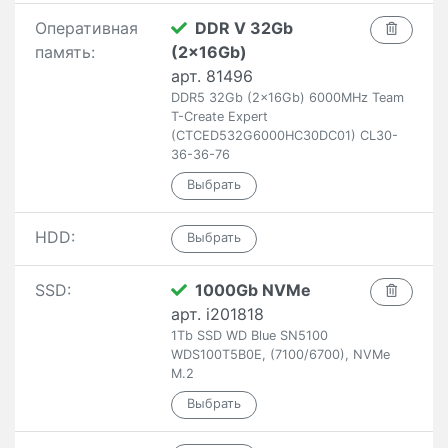
Оперативная
DDR V 32Gb
память:
(2x16Gb)
арт. 81496
DDR5 32Gb (2x16Gb) 6000MHz Team
T-Create Expert
(CTCED532G6000HC30DC01) CL30-
36-36-76
HDD:
SSD:
1000Gb NVMe
арт. i201818
1Tb SSD WD Blue SN5100
WDS100T5B0E, (7100/6700), NVMe
M.2