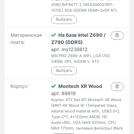
4060 INFINITY 2 (NE64060019P1-
1070L) 8Gb GDDR6 HDMI+3xDP RTL
Материнская
На базе Intel Z690 /
плата:
Z790 (DDR5)
арт. my1239812
MSI PRO Z690-A WIFI, LGA1700,
(HDMI, DP), 4xDDR V, ATX
Корпус:
Montech XR Wood
арт. 89919
Корпус ATX Без БП Montech XR Wood
(MNT-XR Wood-B) (Tempered Glass,
natural wood material with, USB3.0*2,
Type-C*1, 4x120mm ARGB, HD
Audio+Mic, VGA MAX 420mm, CPU
MAX 175mm, пылевые фильтры) Black