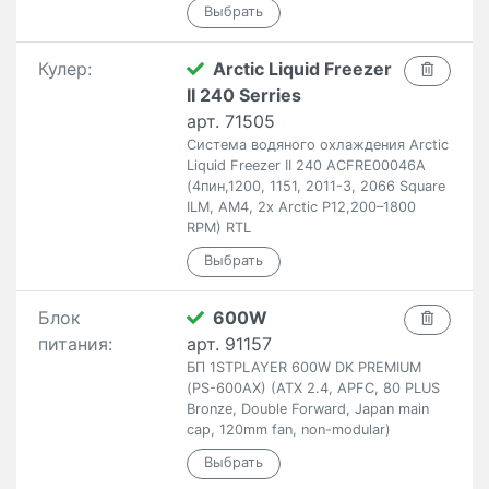
Кулер:
Arctic Liquid Freezer
II 240 Serries
арт. 71505
Система водяного охлаждения Arctic
Liquid Freezer II 240 ACFRE00046A
(4пин,1200, 1151, 2011-3, 2066 Square
ILM, AM4, 2x Arctic P12,200–1800
RPM) RTL
Блок
600W
питания:
арт. 91157
БП 1STPLAYER 600W DK PREMIUM
(PS-600AX) (ATX 2.4, APFC, 80 PLUS
Bronze, Double Forward, Japan main
cap, 120mm fan, non-modular)