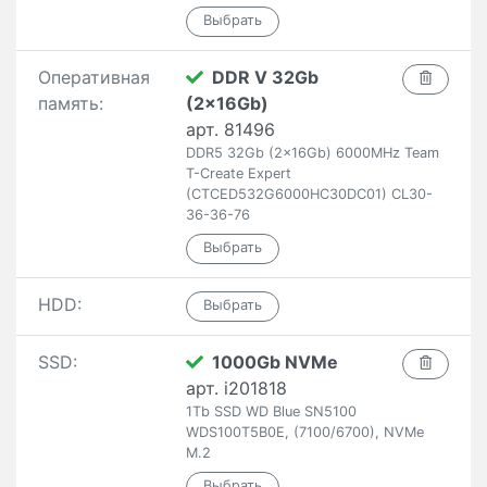
Оперативная
DDR V 32Gb
память:
(2x16Gb)
арт. 81496
DDR5 32Gb (2x16Gb) 6000MHz Team
T-Create Expert
(CTCED532G6000HC30DC01) CL30-
36-36-76
HDD:
SSD:
1000Gb NVMe
арт. i201818
1Tb SSD WD Blue SN5100
WDS100T5B0E, (7100/6700), NVMe
M.2