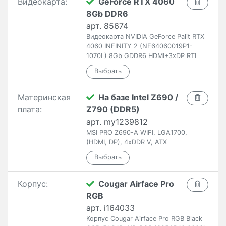
Видеокарта:
GeForce RTX 4060
8Gb DDR6
арт. 85674
Видеокарта NVIDIA GeForce Palit RTX
4060 INFINITY 2 (NE64060019P1-
1070L) 8Gb GDDR6 HDMI+3xDP RTL
Материнская
На базе Intel Z690 /
плата:
Z790 (DDR5)
арт. my1239812
MSI PRO Z690-A WIFI, LGA1700,
(HDMI, DP), 4xDDR V, ATX
Корпус:
Cougar Airface Pro
RGB
арт. i164033
Корпус Cougar Airface Pro RGB Black