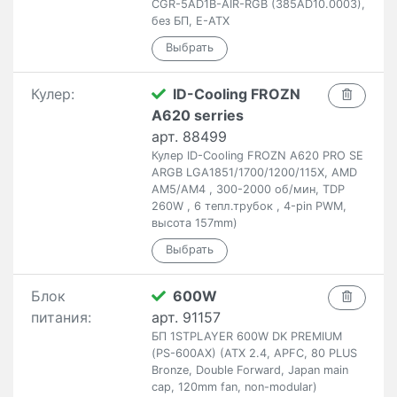
CGR-5AD1B-AIR-RGB (385AD10.0003),
без БП, E-ATX
Кулер:
ID-Cooling FROZN
A620 serries
арт. 88499
Кулер ID-Cooling FROZN A620 PRO SE
ARGB LGA1851/1700/1200/115X, AMD
AM5/AM4 , 300-2000 об/мин, TDP
260W , 6 тепл.трубок , 4-pin PWM,
высота 157mm)
Блок
600W
питания:
арт. 91157
БП 1STPLAYER 600W DK PREMIUM
(PS-600AX) (ATX 2.4, APFC, 80 PLUS
Bronze, Double Forward, Japan main
cap, 120mm fan, non-modular)