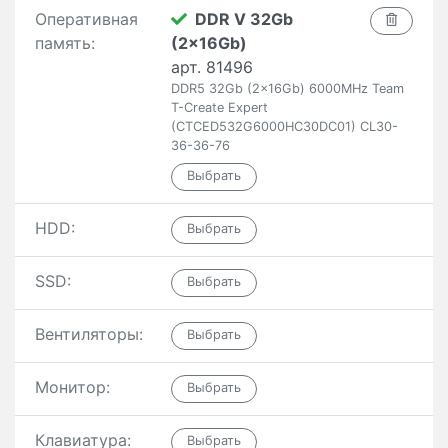
Оперативная
DDR V 32Gb
память:
(2x16Gb)
арт. 81496
DDR5 32Gb (2x16Gb) 6000MHz Team
T-Create Expert
(CTCED532G6000HC30DC01) CL30-
36-36-76
HDD:
SSD:
Вентиляторы:
Монитор:
Клавиатура: