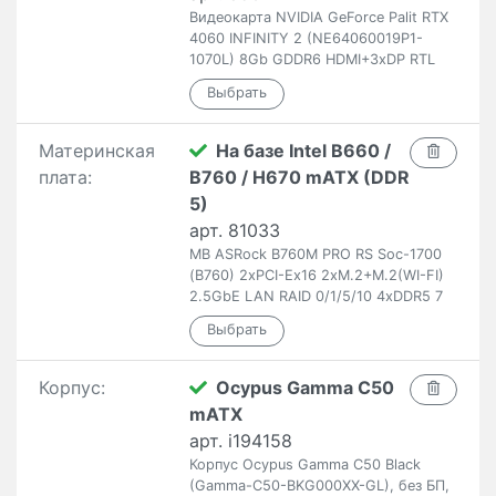
Видеокарта NVIDIA GeForce Palit RTX
4060 INFINITY 2 (NE64060019P1-
1070L) 8Gb GDDR6 HDMI+3xDP RTL
Материнская
На базе Intel B660 /
плата:
B760 / H670 mATX (DDR
5)
арт. 81033
MB ASRock B760M PRO RS Soc-1700
(B760) 2xPCI-Ex16 2xM.2+M.2(WI-FI)
2.5GbE LAN RAID 0/1/5/10 4xDDR5 7
Корпус:
Ocypus Gamma C50
mATX
арт. i194158
Корпус Ocypus Gamma C50 Black
(Gamma-C50-BKG000XX-GL), без БП,