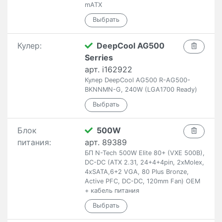
mATX
Кулер:
DeepCool AG500
Serries
арт. i162922
Кулер DeepCool AG500 R-AG500-
BKNNMN-G, 240W (LGA1700 Ready)
Блок
500W
питания:
арт. 89389
БП N-Tech 500W Elite 80+ (VXE 500B),
DC-DC (ATX 2.31, 24+4+4pin, 2xMolex,
4xSATA,6+2 VGA, 80 Plus Bronze,
Active PFC, DC-DC, 120mm Fan) OEM
+ кабель питания