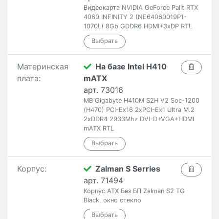
Видеокарта NVIDIA GeForce Palit RTX
4060 INFINITY 2 (NE64060019P1-
1070L) 8Gb GDDR6 HDMI+3xDP RTL
Материнская
На базе Intel H410
плата:
mATX
арт. 73016
MB Gigabyte H410M S2H V2 Soc-1200
(H470) PCI-Ex16 2xPCI-Ex1 Ultra M.2
2xDDR4 2933Mhz DVI-D+VGA+HDMI
mATX RTL
Корпус:
Zalman S Serries
арт. 71494
Корпус ATX Без БП Zalman S2 TG
Black, окно стекло