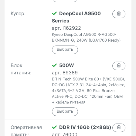
Кулер:
DeepCool AG500
Serries
арт. i162922
Кулер DeepCool AG500 R-AG500-
BKNNMN-G, 240W (LGA1700 Ready)
Блок
500W
питания:
арт. 89389
БП N-Tech 500W Elite 80+ (VXE 500B),
DC-DC (ATX 2.31, 24+4+4pin, 2xMolex,
4xSATA,6+2 VGA, 80 Plus Bronze,
Active PFC, DC-DC, 120mm Fan) OEM
+ кабель питания
Оперативная
DDR IV 16Gb (2x8Gb)
память:
арт. 76000