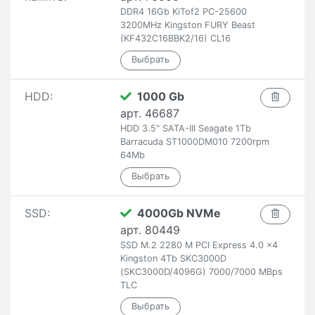
DDR4 16Gb KiTof2 PC-25600
3200MHz Kingston FURY Beast
(KF432C16BBK2/16) CL16
HDD:
1000 Gb
арт. 46687
HDD 3.5" SATA-III Seagate 1Tb
Barracuda ST1000DM010 7200rpm
64Mb
SSD:
4000Gb NVMe
арт. 80449
SSD M.2 2280 M PCI Express 4.0 x4
Kingston 4Tb SKC3000D
(SKC3000D/4096G) 7000/7000 MBps
TLC