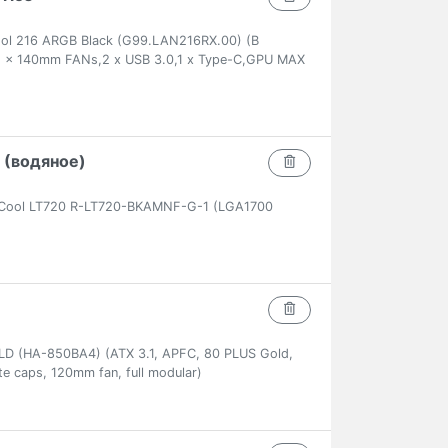
cool 216 ARGB Black (G99.LAN216RX.00) (В
 x 140mm FANs,2 x USB 3.0,1 x Type-C,GPU MAX
 (водяное)
Cool LT720 R-LT720-BKAMNF-G-1 (LGA1700
 (HA-850BA4) (ATX 3.1, APFC, 80 PLUS Gold,
te caps, 120mm fan, full modular)