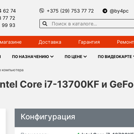
4 62 74
+375 (29) 753 77 72
@by4pc
3 77 72
1 99 93
магазине
Доставка
Гарантия
Ремонт
Ы
ПО НАЗНАЧЕНИЮ
ПО ЦЕНЕ
ПО ВИДЕОКАРТЕ
р компьютера
ntel Core i7-13700KF и GeF
Конфигурация