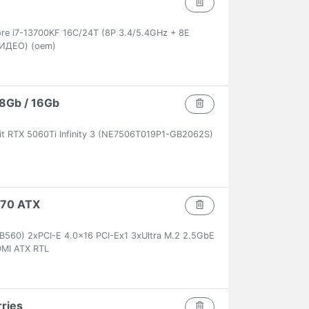
ore i7-13700KF 16C/24T (8P 3.4/5.4GHz + 8E
ВИДЕО) (oem)
8Gb / 16Gb
it RTX 5060Ti Infinity 3 (NE7506T019P1-GB2062S)
570 ATX
560) 2xPCI-E 4.0x16 PCI-Ex1 3xUltra M.2 2.5GbE
MI ATX RTL
rries