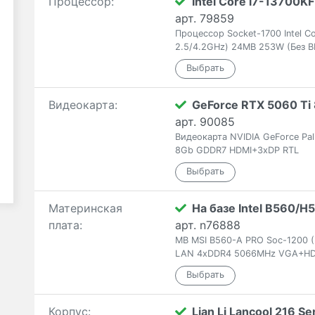
Процессор:
Intel Core i7-13700KF
арт. 79859
Процессор Socket-1700 Intel C
2.5/4.2GHz) 24MB 253W (Без 
Видеокарта:
GeForce RTX 5060 Ti 
арт. 90085
Видеокарта NVIDIA GeForce Pal
8Gb GDDR7 HDMI+3xDP RTL
Материнская
На базе Intel B560/H
плата:
арт. n76888
MB MSI B560-A PRO Soc-1200 (B
LAN 4xDDR4 5066MHz VGA+HD
Корпус:
Lian Li Lancool 216 Se