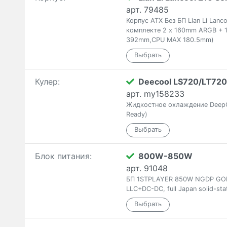
арт. 79485
Корпус ATX Без БП Lian Li Lan
комплекте 2 x 160mm ARGB + 1
392mm,CPU MAX 180.5mm)
Кулер:
Deecool LS720/LT720
арт. my158233
Жидкостное охлаждение Deep
Ready)
Блок питания:
800W-850W
арт. 91048
БП 1STPLAYER 850W NGDP GOLD
LLC+DC-DC, full Japan solid-sta