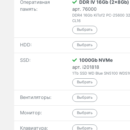
Оперативная
DDR IV 16Gb (2x8Gb)
память:
арт. 76000
DDR4 16Gb KiTof2 PC-25600 32
CL16
HDD:
SSD:
1000Gb NVMe
арт. i201818
1Tb SSD WD Blue SN5100 WDS1
Вентиляторы:
Монитор:
Клавиатура: