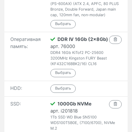
(PS-600AX) (ATX 2.4, APFC, 80 PLUS
Bronze, Double Forward, Japan main
cap, 120mm fan, non-modular)
Оперативная
DDR IV 16Gb (2x8Gb)
память:
арт. 76000
DDR4 16Gb KiTof2 PC-25600
3200MHz Kingston FURY Beast
(KF432C16BBK2/16) CL16
HDD:
SSD:
1000Gb NVMe
арт. i201818
1Tb SSD WD Blue SN5100
WDS100T5B0E, (7100/6700), NVMe
M.2