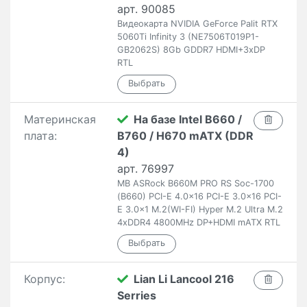
арт. 90085
Видеокарта NVIDIA GeForce Palit RTX
5060Ti Infinity 3 (NE7506T019P1-
GB2062S) 8Gb GDDR7 HDMI+3xDP
RTL
Материнская
На базе Intel B660 /
плата:
B760 / H670 mATX (DDR
4)
арт. 76997
MB ASRock B660M PRO RS Soc-1700
(B660) PCI-E 4.0x16 PCI-E 3.0x16 PCI-
E 3.0x1 M.2(WI-FI) Hyper M.2 Ultra M.2
4xDDR4 4800MHz DP+HDMI mATX RTL
Корпус:
Lian Li Lancool 216
Serries