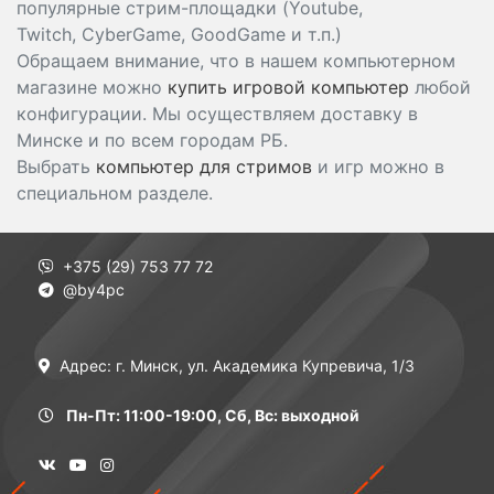
популярные стрим-площадки (Youtube,
Twitch, CyberGame, GoodGame и т.п.)
Обращаем внимание, что в нашем компьютерном
магазине можно
купить игровой компьютер
любой
конфигурации. Мы осуществляем доставку в
Минске и по всем городам РБ.
Выбрать
компьютер для стримов
и игр можно в
специальном разделе.
+375 (29) 753 77 72
@by4pc
Адрес: г. Минск, ул. Академика Купревича, 1/3
Пн-Пт: 11:00-19:00, Сб, Вс: выходной