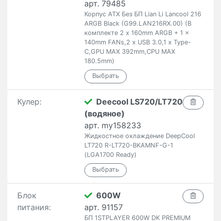
арт. 79485
Корпус ATX Без БП Lian Li Lancool 216
ARGB Black (G99.LAN216RX.00) (В
комплекте 2 x 160mm ARGB + 1 x
140mm FANs,2 x USB 3.0,1 x Type-
C,GPU MAX 392mm,CPU MAX
180.5mm)
Кулер:
Deecool LS720/LT720
(водяное)
арт. my158233
Жидкостное охлаждение DeepCool
LT720 R-LT720-BKAMNF-G-1
(LGA1700 Ready)
Блок
600W
питания:
арт. 91157
БП 1STPLAYER 600W DK PREMIUM