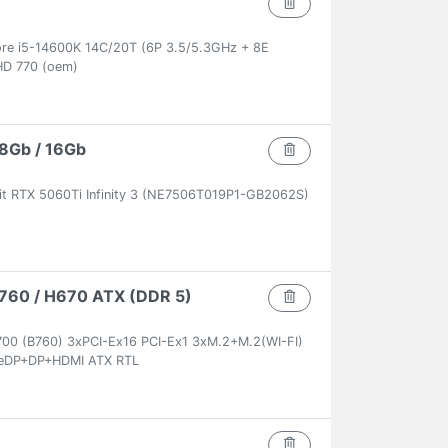
ore i5-14600K 14C/20T (6P 3.5/5.3GHz + 8E
HD 770 (oem)
8Gb / 16Gb
it RTX 5060Ti Infinity 3 (NE7506T019P1-GB2062S)
 B760 / H670 ATX (DDR 5)
00 (B760) 3xPCI-Ex16 PCI-Ex1 3xM.2+M.2(WI-FI)
eDP+DP+HDMI ATX RTL