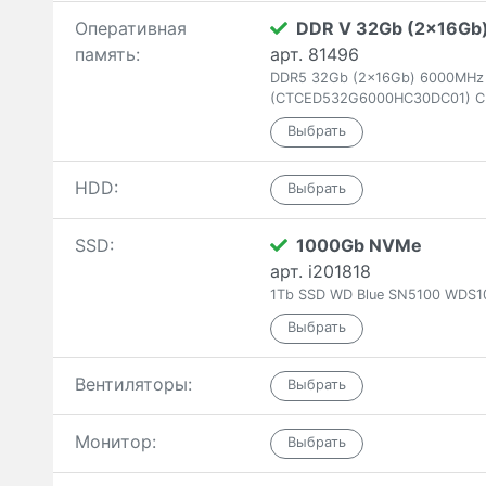
Оперативная
DDR V 32Gb (2x16Gb
память:
арт. 81496
DDR5 32Gb (2x16Gb) 6000MHz T
(CTCED532G6000HC30DC01) C
HDD:
SSD:
1000Gb NVMe
арт. i201818
1Tb SSD WD Blue SN5100 WDS1
Вентиляторы:
Монитор: