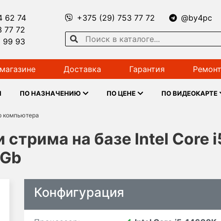
4 62 74
+375 (29) 753 77 72
@by4pc
3 77 72
1 99 93
магазине
Доставка
Гарантия
Ремонт
Ы
ПО НАЗНАЧЕНИЮ
ПО ЦЕНЕ
ПО ВИДЕОКАРТЕ
р компьютера
 стрима на базе Intel Core 
6Gb
Конфигурация