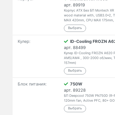
арт. 89919
Корпус ATX Без БП Montech XR 
wood material with, USB3.0*2,
MAX 420mm, CPU MAX 175mm, 
Кулер:
ID-Cooling FROZN A62
арт. 88499
Кулер ID-Cooling FROZN A620 
AM5/AM4 , 300-2000 об/мин, T
157mm)
Блок питания:
750W
арт. 89228
БП Deepcool 750W PN750D (R-
120mm fan, Active PFC, 80+ GO