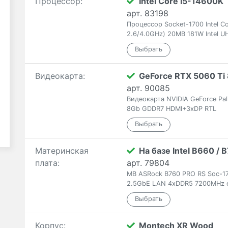
Процессор:
Intel Core i5-14600K
арт. 83198
Процессор Socket-1700 Intel C
2.6/4.0GHz) 20MB 181W Intel U
Видеокарта:
GeForce RTX 5060 Ti 
арт. 90085
Видеокарта NVIDIA GeForce Pal
8Gb GDDR7 HDMI+3xDP RTL
Материнская
На базе Intel B660 /
плата:
арт. 79804
MB ASRock B760 PRO RS Soc-17
2.5GbE LAN 4xDDR5 7200MHz 
Корпус:
Montech XR Wood