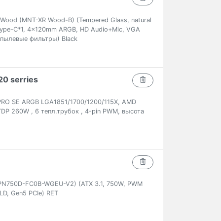
Wood (MNT-XR Wood-B) (Tempered Glass, natural
 Type-C*1, 4x120mm ARGB, HD Audio+Mic, VGA
пылевые фильтры) Black
0 serries
PRO SE ARGB LGA1851/1700/1200/115X, AMD
DP 260W , 6 тепл.трубок , 4-pin PWM, высота
PN750D-FC0B-WGEU-V2) (ATX 3.1, 750W, PWM
LD, Gen5 PCIe) RET