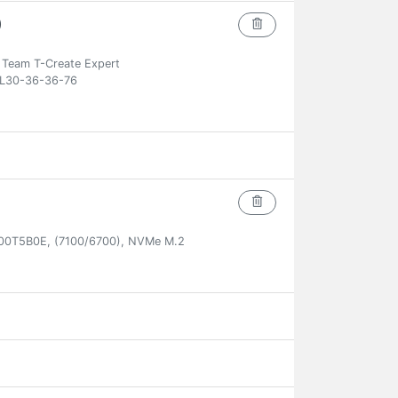
)
eam T-Create Expert
L30-36-36-76
00T5B0E, (7100/6700), NVMe M.2