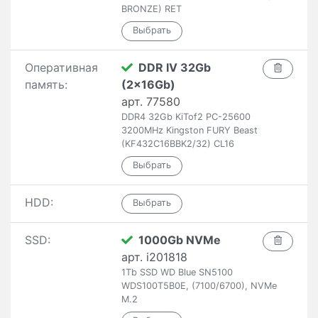
BRONZE) RET
Оперативная
DDR IV 32Gb
память:
(2x16Gb)
арт. 77580
DDR4 32Gb KiTof2 PC-25600
3200MHz Kingston FURY Beast
(KF432C16BBK2/32) CL16
HDD:
SSD:
1000Gb NVMe
арт. i201818
1Tb SSD WD Blue SN5100
WDS100T5B0E, (7100/6700), NVMe
M.2