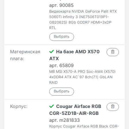
арт. 90085
Видеокарта NVIDIA GeForce Palit RTX
5060Ti Infinity 3 (NE7506T019P1-
GB2062S) 8Gb GDDR7 HDMI+3xDP
RTL
Материнская
На базе AMD X570
плата:
ATX
арт. 65809
MB MSI X570-A PRO Soc-AM4 (X570)
4xDDR4 ATX AC`97 8ch(7.1) GbLAN
RAID
Корпус:
Cougar Airface RGB
CGR-5ZD1B-AIR-RGB
арт. m281833
Корпус Cougar Airface RGB Black CGR-