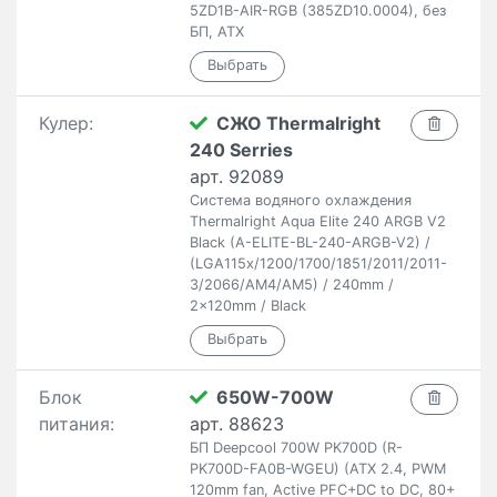
5ZD1B-AIR-RGB (385ZD10.0004), без
БП, ATX
Кулер:
СЖО Thermalright
240 Serries
арт. 92089
Система водяного охлаждения
Thermalright Aqua Elite 240 ARGB V2
Black (A-ELITE-BL-240-ARGB-V2) /
(LGA115x/1200/1700/1851/2011/2011-
3/2066/AM4/AM5) / 240mm /
2x120mm / Black
Блок
650W-700W
питания:
арт. 88623
БП Deepcool 700W PK700D (R-
PK700D-FA0B-WGEU) (ATX 2.4, PWM
120mm fan, Active PFC+DC to DC, 80+