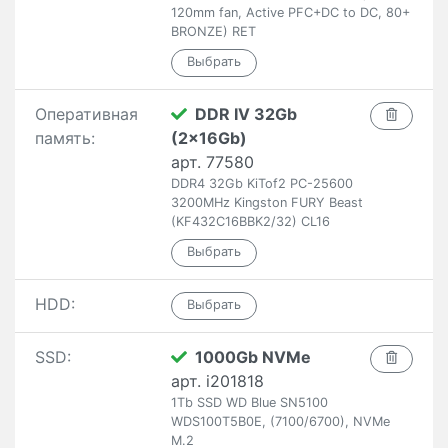
120mm fan, Active PFC+DC to DC, 80+
BRONZE) RET
Оперативная
DDR IV 32Gb
память:
(2x16Gb)
арт. 77580
DDR4 32Gb KiTof2 PC-25600
3200MHz Kingston FURY Beast
(KF432C16BBK2/32) CL16
HDD:
SSD:
1000Gb NVMe
арт. i201818
1Tb SSD WD Blue SN5100
WDS100T5B0E, (7100/6700), NVMe
M.2