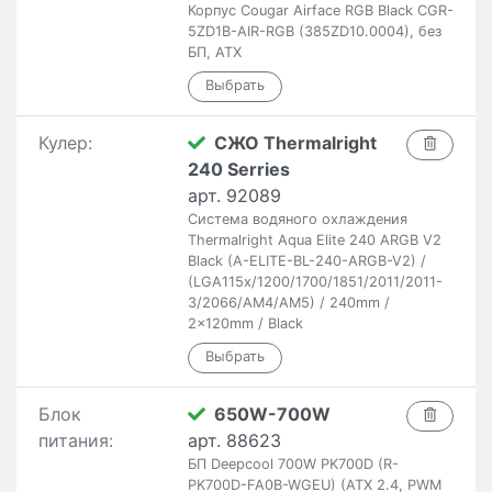
Корпус Cougar Airface RGB Black CGR-
5ZD1B-AIR-RGB (385ZD10.0004), без
БП, ATX
Кулер:
СЖО Thermalright
240 Serries
арт. 92089
Система водяного охлаждения
Thermalright Aqua Elite 240 ARGB V2
Black (A-ELITE-BL-240-ARGB-V2) /
(LGA115x/1200/1700/1851/2011/2011-
3/2066/AM4/AM5) / 240mm /
2x120mm / Black
Блок
650W-700W
питания:
арт. 88623
БП Deepcool 700W PK700D (R-
PK700D-FA0B-WGEU) (ATX 2.4, PWM