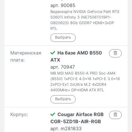
арт. 90085
Видеокарта NVIDIA GeForce Palit RTX
5060Ti Infinity 3 (NE7506T019P1-
GB2062S) 8Gb GDDR7 HDMI+3xDP
RTL
Материнская
На базе AMD B550
плата:
ATX
арт. 70947
MB MSI MAG B550-A PRO Soc-AM4
(B550) 1xPCI-E 4.0x16 1xPCI-E 3.0x16
2xPCI-Ex1 2xUltra M.2 4xDDR4
4400MHz+ DP+HDMI ATX RTL
Корпус:
Cougar Airface RGB
CGR-5ZD1B-AIR-RGB
арт. m281833