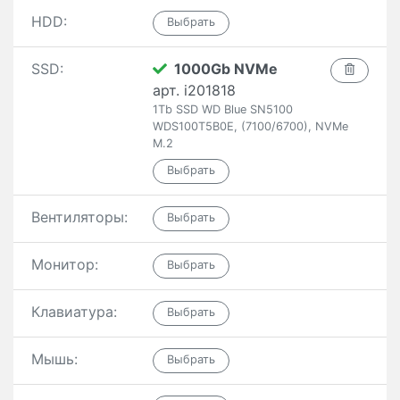
HDD:
SSD:
1000Gb NVMe
арт. i201818
1Tb SSD WD Blue SN5100
WDS100T5B0E, (7100/6700), NVMe
M.2
Вентиляторы:
Монитор:
Клавиатура:
Мышь: