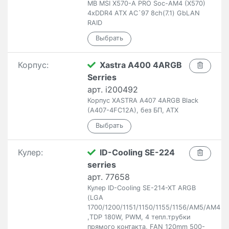
MB MSI X570-A PRO Soc-AM4 (X570)
4xDDR4 ATX AC`97 8ch(7.1) GbLAN
RAID
Корпус:
Xastra A400 4ARGB
Serries
арт. i200492
Корпус XASTRA A407 4ARGB Black
(A407-4FC12A), без БП, ATX
Кулер:
ID-Cooling SE-224
serries
арт. 77658
Кулер ID-Cooling SE-214-XT ARGB
(LGA
1700/1200/1151/1150/1155/1156/AM5/AM4
,TDP 180W, PWM, 4 тепл.трубки
прямого контакта, FAN 120mm 500-