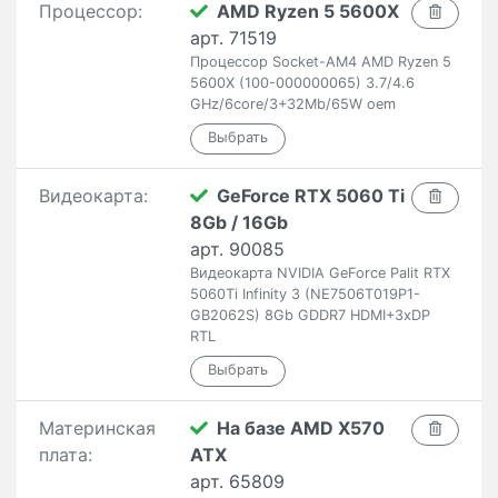
Процессор:
AMD Ryzen 5 5600X
арт. 71519
Процессор Socket-AM4 AMD Ryzen 5
5600X (100-000000065) 3.7/4.6
GHz/6core/3+32Mb/65W oem
Видеокарта:
GeForce RTX 5060 Ti
8Gb / 16Gb
арт. 90085
Видеокарта NVIDIA GeForce Palit RTX
5060Ti Infinity 3 (NE7506T019P1-
GB2062S) 8Gb GDDR7 HDMI+3xDP
RTL
Материнская
На базе AMD X570
плата:
ATX
арт. 65809