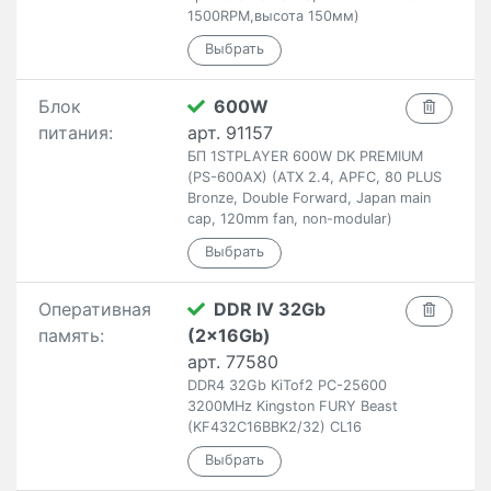
1500RPM,высота 150мм)
Блок
600W
питания:
арт. 91157
БП 1STPLAYER 600W DK PREMIUM
(PS-600AX) (ATX 2.4, APFC, 80 PLUS
Bronze, Double Forward, Japan main
cap, 120mm fan, non-modular)
Оперативная
DDR IV 32Gb
память:
(2x16Gb)
арт. 77580
DDR4 32Gb KiTof2 PC-25600
3200MHz Kingston FURY Beast
(KF432C16BBK2/32) CL16