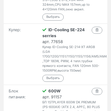
324mm,CPU MAX 157mm,up to
4x120mm FAN,окно акрил.
Кулер:
ID-Cooling SE-224
serries
арт. 77658
Кулер ID-Cooling SE-214-XT ARGB
(LGA
1700/1200/1151/1150/1155/1156/AM5/AM4
,TDP 180W, PWM, 4 тепл.трубки
прямого контакта, FAN 120mm 500-
1500RPM,высота 150мм)
Блок
600W
питания:
арт. 91157
БП 1STPLAYER 600W DK PREMIUM
(PS-600AX) (ATX 2.4, APFC, 80 PLUS