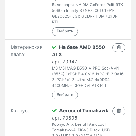
Видеокарта NVIDIA GeForce Palit RTX
5060Ti Infinity 3 (NE7506T019P1-
GB2062S) 8Gb GDDR7 HDMI+3xDP
RTL
Материнская
На базе AMD B550
плата:
ATX
арт. 70947
MB MSI MAG B550-A PRO Soc-AM4
(B550) 1xPCI-E 4.0x16 1xPCI-E 3.0x16
2xPCI-Ex1 2xUltra M.2 4xDDR4
4400MHz+ DP+HDMI ATX RTL
Корпус:
Aerocool Tomahawk
арт. 70806
Корпус ATX Без БП Aerocool
Tomahawk-A-BK-v3 Black, USB
3.0x1,USB 2.0x2,VGA MAX