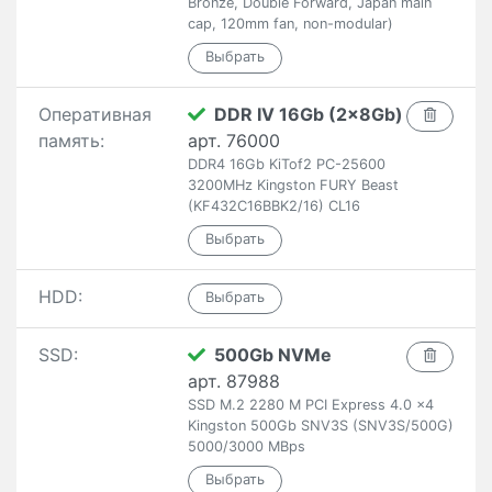
Bronze, Double Forward, Japan main
cap, 120mm fan, non-modular)
Оперативная
DDR IV 16Gb (2x8Gb)
память:
арт. 76000
DDR4 16Gb KiTof2 PC-25600
3200MHz Kingston FURY Beast
(KF432C16BBK2/16) CL16
HDD:
SSD:
500Gb NVMe
арт. 87988
SSD M.2 2280 M PCI Express 4.0 x4
Kingston 500Gb SNV3S (SNV3S/500G)
5000/3000 MBps