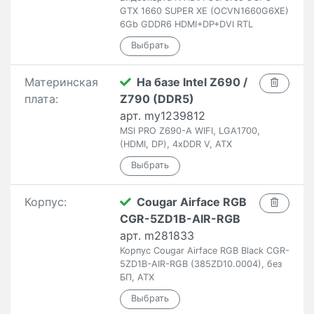
GTX 1660 SUPER XE (OCVN1660G6XE)
6Gb GDDR6 HDMI+DP+DVI RTL
Материнская
На базе Intel Z690 /
плата:
Z790 (DDR5)
арт. my1239812
MSI PRO Z690-A WIFI, LGA1700,
(HDMI, DP), 4xDDR V, ATX
Корпус:
Cougar Airface RGB
CGR-5ZD1B-AIR-RGB
арт. m281833
Корпус Cougar Airface RGB Black CGR-
5ZD1B-AIR-RGB (385ZD10.0004), без
БП, ATX