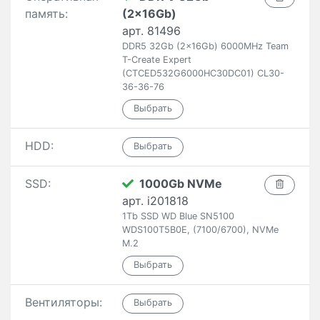
память:
(2x16Gb)
арт. 81496
DDR5 32Gb (2x16Gb) 6000MHz Team
T-Create Expert
(CTCED532G6000HC30DC01) CL30-
36-36-76
HDD:
SSD:
1000Gb NVMe
арт. i201818
1Tb SSD WD Blue SN5100
WDS100T5B0E, (7100/6700), NVMe
M.2
Вентиляторы: