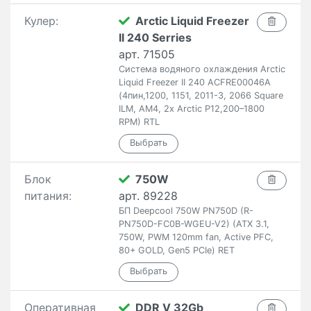
Кулер:
Arctic Liquid Freezer
II 240 Serries
арт. 71505
Система водяного охлаждения Arctic
Liquid Freezer II 240 ACFRE00046A
(4пин,1200, 1151, 2011-3, 2066 Square
ILM, AM4, 2x Arctic P12,200–1800
RPM) RTL
Блок
750W
питания:
арт. 89228
БП Deepcool 750W PN750D (R-
PN750D-FC0B-WGEU-V2) (ATX 3.1,
750W, PWM 120mm fan, Active PFC,
80+ GOLD, Gen5 PCIe) RET
Оперативная
DDR V 32Gb