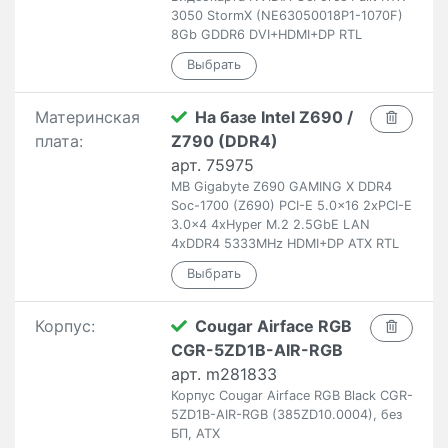
3050 StormX (NE63050018P1-1070F)
8Gb GDDR6 DVI+HDMI+DP RTL
Материнская
На базе Intel Z690 /
плата:
Z790 (DDR4)
арт. 75975
MB Gigabyte Z690 GAMING X DDR4
Soc-1700 (Z690) PCI-E 5.0x16 2xPCI-E
3.0x4 4xHyper M.2 2.5GbE LAN
4xDDR4 5333MHz HDMI+DP ATX RTL
Корпус:
Cougar Airface RGB
CGR-5ZD1B-AIR-RGB
арт. m281833
Корпус Cougar Airface RGB Black CGR-
5ZD1B-AIR-RGB (385ZD10.0004), без
БП, ATX