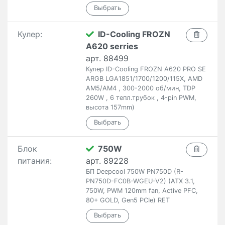
Кулер:
ID-Cooling FROZN
A620 serries
арт. 88499
Кулер ID-Cooling FROZN A620 PRO SE
ARGB LGA1851/1700/1200/115X, AMD
AM5/AM4 , 300-2000 об/мин, TDP
260W , 6 тепл.трубок , 4-pin PWM,
высота 157mm)
Блок
750W
питания:
арт. 89228
БП Deepcool 750W PN750D (R-
PN750D-FC0B-WGEU-V2) (ATX 3.1,
750W, PWM 120mm fan, Active PFC,
80+ GOLD, Gen5 PCIe) RET