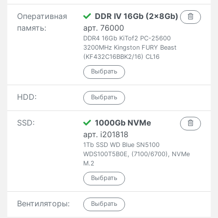
Оперативная
DDR IV 16Gb (2x8Gb)
память:
арт. 76000
DDR4 16Gb KiTof2 PC-25600
3200MHz Kingston FURY Beast
(KF432C16BBK2/16) CL16
HDD:
SSD:
1000Gb NVMe
арт. i201818
1Tb SSD WD Blue SN5100
WDS100T5B0E, (7100/6700), NVMe
M.2
Вентиляторы: