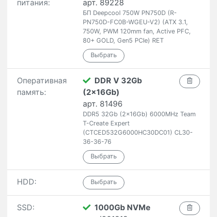
питания:
арт. 89228
БП Deepcool 750W PN750D (R-
PN750D-FC0B-WGEU-V2) (ATX 3.1,
750W, PWM 120mm fan, Active PFC,
80+ GOLD, Gen5 PCIe) RET
Оперативная
DDR V 32Gb
память:
(2x16Gb)
арт. 81496
DDR5 32Gb (2x16Gb) 6000MHz Team
T-Create Expert
(CTCED532G6000HC30DC01) CL30-
36-36-76
HDD:
SSD:
1000Gb NVMe