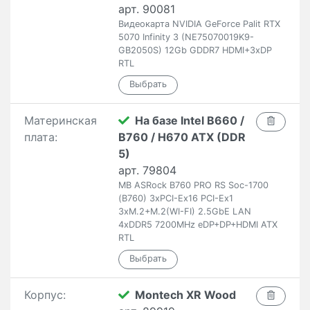
арт. 90081
Видеокарта NVIDIA GeForce Palit RTX
5070 Infinity 3 (NE75070019K9-
GB2050S) 12Gb GDDR7 HDMI+3xDP
RTL
Материнская
На базе Intel B660 /
плата:
B760 / H670 ATX (DDR
5)
арт. 79804
MB ASRock B760 PRO RS Soc-1700
(B760) 3xPCI-Ex16 PCI-Ex1
3xM.2+M.2(WI-FI) 2.5GbE LAN
4xDDR5 7200MHz eDP+DP+HDMI ATX
RTL
Корпус:
Montech XR Wood