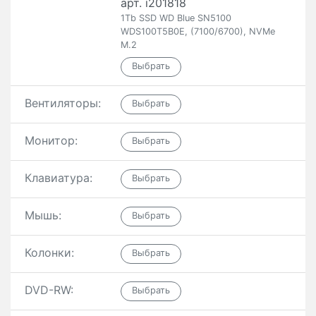
арт. i201818
1Tb SSD WD Blue SN5100
WDS100T5B0E, (7100/6700), NVMe
M.2
Вентиляторы:
Монитор:
Клавиатура:
Мышь:
Колонки:
DVD-RW: