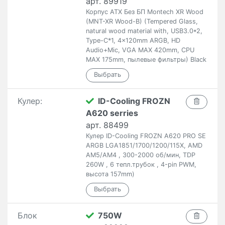
арт. 89919
Корпус ATX Без БП Montech XR Wood
(MNT-XR Wood-B) (Tempered Glass,
natural wood material with, USB3.0*2,
Type-C*1, 4x120mm ARGB, HD
Audio+Mic, VGA MAX 420mm, CPU
MAX 175mm, пылевые фильтры) Black
Кулер:
ID-Cooling FROZN
A620 serries
арт. 88499
Кулер ID-Cooling FROZN A620 PRO SE
ARGB LGA1851/1700/1200/115X, AMD
AM5/AM4 , 300-2000 об/мин, TDP
260W , 6 тепл.трубок , 4-pin PWM,
высота 157mm)
Блок
750W