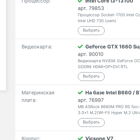
Процессор:
Intel Core i3-13100
арт. 79853
Процессор Socket-1700 Intel C
Intel UHD 730 (oem)
Видеокарта:
GeForce GTX 1660 Su
арт. 90010
Видеокарта NVIDIA GeForce O
GDDR6 HDMI+DP+DVI RTL
Материнская
На базе Intel B660 /
плата:
арт. 76997
MB ASRock B660M PRO RS Soc-1
3.0x1 M.2(WI-FI) Hyper M.2 U
Корпус:
Vicsone V7