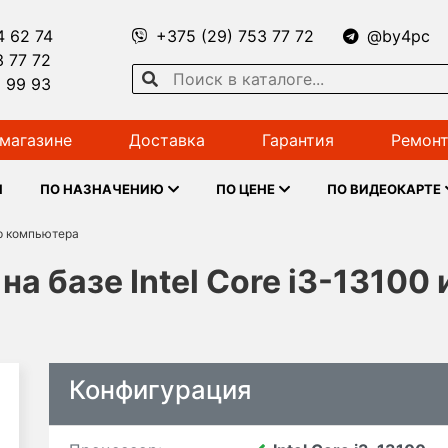
4 62 74
+375 (29) 753 77 72
@by4pc
3 77 72
1 99 93
магазине
Доставка
Гарантия
Ремонт
Ы
ПО НАЗНАЧЕНИЮ
ПО ЦЕНЕ
ПО ВИДЕОКАРТЕ
р компьютера
а базе Intel Core i3-13100
Конфигурация