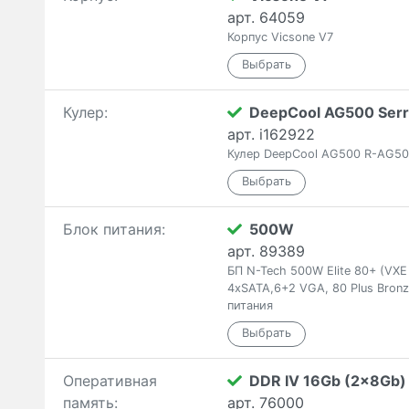
арт. 64059
Корпус Vicsone V7
Кулер:
DeepCool AG500 Serr
арт. i162922
Кулер DeepCool AG500 R-AG5
Блок питания:
500W
арт. 89389
БП N-Tech 500W Elite 80+ (VXE
4xSATA,6+2 VGA, 80 Plus Bronz
питания
Оперативная
DDR IV 16Gb (2x8Gb)
память:
арт. 76000