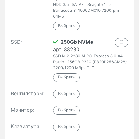
HDD 3.5" SATA-III Seagate 1Tb
Barracuda ST1000DM010 7200rpm
64Mb
SSD:
250Gb NVMe
арт. 88280
SSD M.2 2280 M PCI Express 3.0 x4
Patriot 256GB P320 (P320P256GM28)
2200/1200 MBps TLC
Вентиляторы:
Монитор:
Клавиатура: