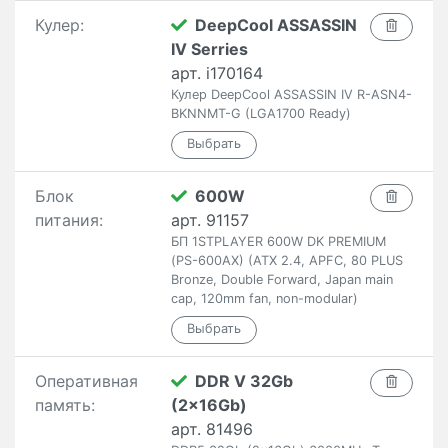
Кулер:
DeepCool ASSASSIN
IV Serries
арт. i170164
Кулер DeepCool ASSASSIN IV R-ASN4-
BKNNMT-G (LGA1700 Ready)
Блок
600W
питания:
арт. 91157
БП 1STPLAYER 600W DK PREMIUM
(PS-600AX) (ATX 2.4, APFC, 80 PLUS
Bronze, Double Forward, Japan main
cap, 120mm fan, non-modular)
Оперативная
DDR V 32Gb
память:
(2x16Gb)
арт. 81496