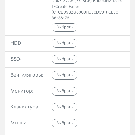
DDR5 32Gb (2x16Gb) 6000MHz Team
T-Create Expert
(CTCED532G6000HC30DC01) CL30-
36-36-76
HDD:
SSD:
Вентиляторы:
Монитор:
Клавиатура:
Мышь: