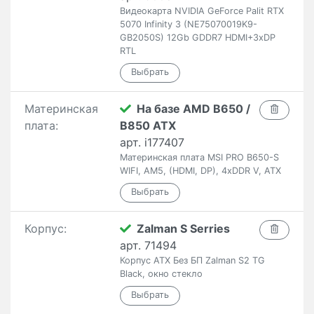
Видеокарта NVIDIA GeForce Palit RTX
5070 Infinity 3 (NE75070019K9-
GB2050S) 12Gb GDDR7 HDMI+3xDP
RTL
Материнская
На базе AMD B650 /
плата:
B850 ATX
арт. i177407
Материнская плата MSI PRO B650-S
WIFI, AM5, (HDMI, DP), 4xDDR V, ATX
Корпус:
Zalman S Serries
арт. 71494
Корпус ATX Без БП Zalman S2 TG
Black, окно стекло