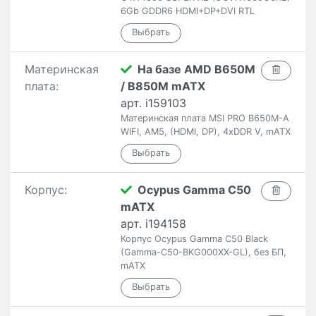
6Gb GDDR6 HDMI+DP+DVI RTL
Материнская
На базе AMD B650M
плата:
/ B850M mATX
арт. i159103
Материнская плата MSI PRO B650M-A
WIFI, AM5, (HDMI, DP), 4xDDR V, mATX
Корпус:
Ocypus Gamma C50
mATX
арт. i194158
Корпус Ocypus Gamma C50 Black
(Gamma-C50-BKG000XX-GL), без БП,
mATX