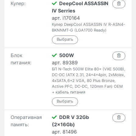
Кулер:
DeepCool ASSASSIN
IV Serries
арт. i170164
Кулер DeepCool ASSASSIN IV R-ASN4-
BKNNMT-G (LGA1700 Ready)
Блок
500W
питания:
арт. 89389
БП N-Tech 500W Elite 80+ (VXE 500B),
DC-DC (ATX 2.31, 24+4+4pin, 2xMolex,
4xSATA,6+2 VGA, 80 Plus Bronze,
Active PFC, DC-DC, 120mm Fan) OEM
+ кабель питания
Оперативная
DDR V 32Gb
память:
(2x16Gb)
арт. 81496