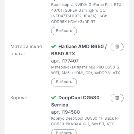
Видеокарта NVIDIA GeForce Palit RTX
4070Ti SUPER GamingPro OC
(NED47TSH19T2-1043A) 16Gb
GDDR6X HDMI+3xDP RTL
Материнская
На базе AMD B650 /
плата:
B850 ATX
арт. i177407
Материнская плата MSI PRO B650-S
WIFI, AM5, (HDMI, DP), 4xDDR V, ATX
Корпус:
DeepCool CG530
Serries
арт. i194580
Корпус DeepCool CG530 4F Black R-
CG530-BKADA4-G-1, без БП, ATX