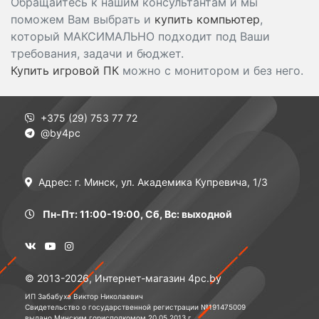
Обращайтесь к нашим консультантам и мы
поможем Вам выбрать и
купить компьютер
,
который МАКСИМАЛЬНО подходит под Ваши
требования, задачи и бюджет.
Купить игровой ПК
можно с монитором и без него.
+375 (29) 753 77 72
@by4pc
Адрес: г. Минск, ул. Академика Купревича, 1/3
Пн-Пт: 11:00-19:00, Сб, Вс: выходной
© 2013-2026, Интернет-магазин 4pc.by
ИП Забабуха Виктор Николаевич
Свидетельство о государственной регистрации №191475009
выдано Минским горисполкомом 20.05.2013 г.