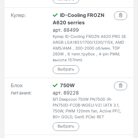
Кулер:
ID-Cooling FROZN
A620 serries
арт. 88499
Кулер ID-Cooling FROZN A620 PRO SE
ARGB LGA1851/1700/1200/115X, AMD
AM5/AM4 , 300-2000 об/мин, TDP
260W , 6 тепл.трубок , 4-pin PWM,
высота 157mm)
Блок
750W
питания:
арт. 89228
БП Deepcool 750W PN750D (R-
PN750D-FC0B-WGEU-V2) (ATX 3.1,
750W, PWM 120mm fan, Active PFC,
80+ GOLD, Gen5 PCIe) RET