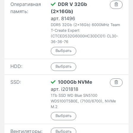
Оперативная
DDR V 32Gb
память:
(2x16Gb)
арт. 81496
DDR5 32Gb (2x16Gb) 6000MHz Team
T-Create Expert
(CTCED532G6000HC30DC01) CL30-
36-36-76
HDD:
SSD:
1000Gb NVMe
арт. i201818
1Tb SSD WD Blue SN5100
WDS100T5B0E, (7100/6700), NVMe
M.2
Вентиляторы: