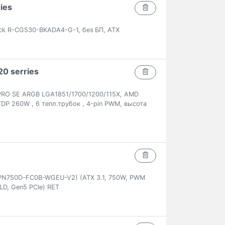
ies
ck R-CG530-BKADA4-G-1, без БП, ATX
0 serries
PRO SE ARGB LGA1851/1700/1200/115X, AMD
DP 260W , 6 тепл.трубок , 4-pin PWM, высота
PN750D-FC0B-WGEU-V2) (ATX 3.1, 750W, PWM
LD, Gen5 PCIe) RET