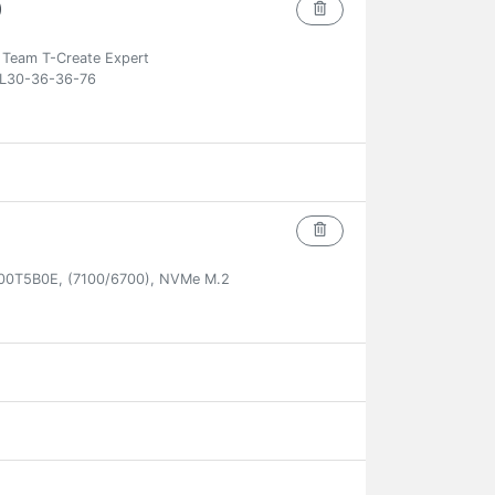
)
eam T-Create Expert
L30-36-36-76
00T5B0E, (7100/6700), NVMe M.2