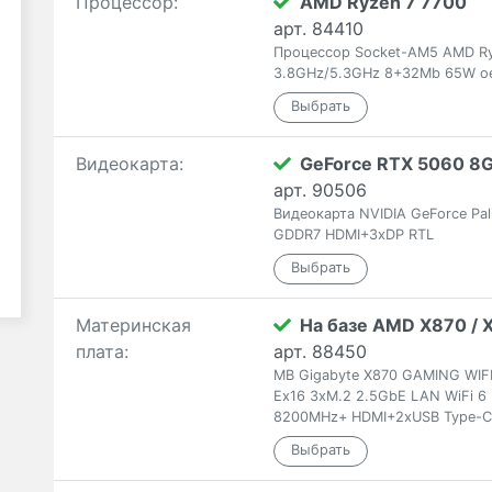
Процессор:
AMD Ryzen 7 7700
арт. 84410
Процессор Socket-AM5 AMD Ry
3.8GHz/5.3GHz 8+32Mb 65W o
Видеокарта:
GeForce RTX 5060 8
арт. 90506
Видеокарта NVIDIA GeForce Pa
GDDR7 HDMI+3xDP RTL
Материнская
На базе AMD X870 / 
плата:
арт. 88450
MB Gigabyte X870 GAMING WIF
Ex16 3xM.2 2.5GbE LAN WiFi 6
8200MHz+ HDMI+2xUSB Type-C