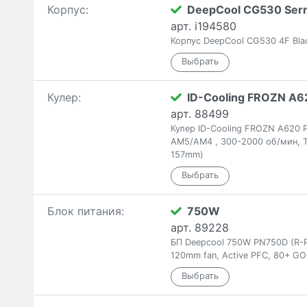
Корпус:
DeepCool CG530 Serr
арт. i194580
Корпус DeepCool CG530 4F Bla
Кулер:
ID-Cooling FROZN A62
арт. 88499
Кулер ID-Cooling FROZN A620 
AM5/AM4 , 300-2000 об/мин, T
157mm)
Блок питания:
750W
арт. 89228
БП Deepcool 750W PN750D (R-
120mm fan, Active PFC, 80+ GO