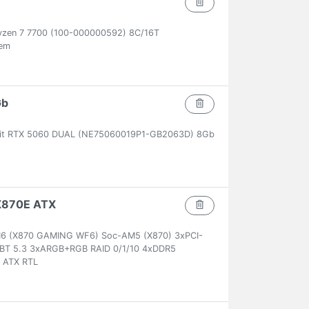
zen 7 7700 (100-000000592) 8C/16T
em
Gb
lit RTX 5060 DUAL (NE75060019P1-GB2063D) 8Gb
X870E ATX
I6 (X870 GAMING WF6) Soc-AM5 (X870) 3xPCI-
 BT 5.3 3xARGB+RGB RAID 0/1/10 4xDDR5
 ATX RTL