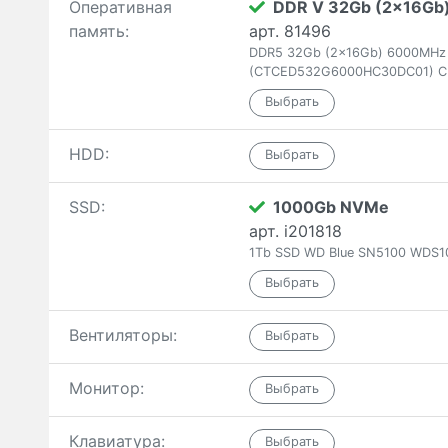
Оперативная
DDR V 32Gb (2x16Gb
память:
арт. 81496
DDR5 32Gb (2x16Gb) 6000MHz T
(CTCED532G6000HC30DC01) C
HDD:
SSD:
1000Gb NVMe
арт. i201818
1Tb SSD WD Blue SN5100 WDS1
Вентиляторы:
Монитор:
Клавиатура: