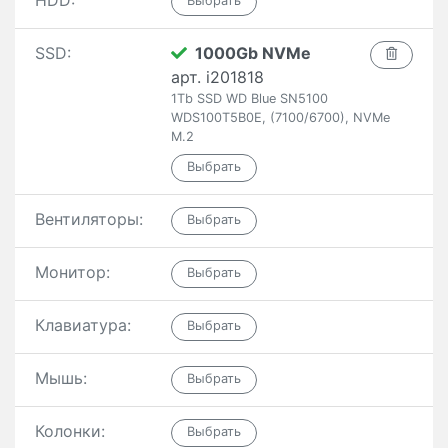
HDD:
SSD:
1000Gb NVMe
арт. i201818
1Tb SSD WD Blue SN5100
WDS100T5B0E, (7100/6700), NVMe
M.2
Вентиляторы:
Монитор:
Клавиатура:
Мышь:
Колонки: