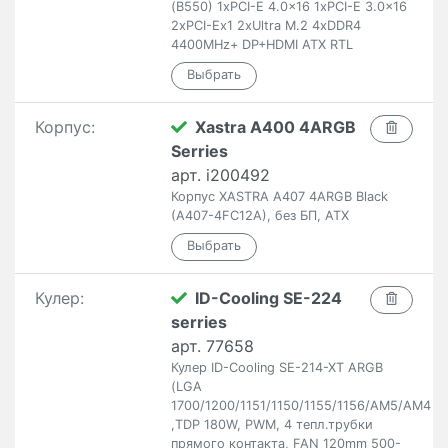
(B550) 1xPCI-E 4.0x16 1xPCI-E 3.0x16
2xPCI-Ex1 2xUltra M.2 4xDDR4
4400MHz+ DP+HDMI ATX RTL
Корпус:
Xastra A400 4ARGB
Serries
арт. i200492
Корпус XASTRA A407 4ARGB Black
(A407-4FC12A), без БП, ATX
Кулер:
ID-Cooling SE-224
serries
арт. 77658
Кулер ID-Cooling SE-214-XT ARGB
(LGA
1700/1200/1151/1150/1155/1156/AM5/AM4
,TDP 180W, PWM, 4 тепл.трубки
прямого контакта, FAN 120mm 500-