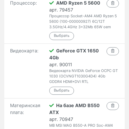
Процессор:
AMD Ryzen 5 5600
арт. 79457
Процессор Socket-AM4 AMD Ryzen 5
5600 (100-000000927) 6C/12T
3.5GHz/4.4GHz 3+32Mb 65W oem
Видеокарта:
GeForce GTX 1650
4Gb
арт. 90011
Видеокарта NVIDIA GeForce OCPC GT
1030 (OCVNGT1030G4D4) 4Gb
GDDR4 HDMI+DVI RTL
Материнская
На базе AMD B550
плата:
ATX
арт. 70947
MB MSI MAG B550-A PRO Soc-AM4