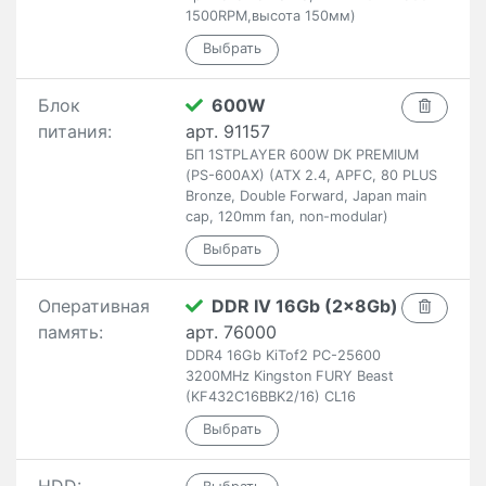
1500RPM,высота 150мм)
Блок
600W
питания:
арт. 91157
БП 1STPLAYER 600W DK PREMIUM
(PS-600AX) (ATX 2.4, APFC, 80 PLUS
Bronze, Double Forward, Japan main
cap, 120mm fan, non-modular)
Оперативная
DDR IV 16Gb (2x8Gb)
память:
арт. 76000
DDR4 16Gb KiTof2 PC-25600
3200MHz Kingston FURY Beast
(KF432C16BBK2/16) CL16