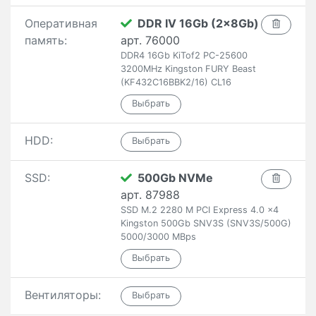
Оперативная
DDR IV 16Gb (2x8Gb)
память:
арт. 76000
DDR4 16Gb KiTof2 PC-25600
3200MHz Kingston FURY Beast
(KF432C16BBK2/16) CL16
HDD:
SSD:
500Gb NVMe
арт. 87988
SSD M.2 2280 M PCI Express 4.0 x4
Kingston 500Gb SNV3S (SNV3S/500G)
5000/3000 MBps
Вентиляторы: