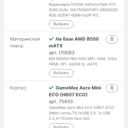
Видеокарта NVIDIA GeForce Palit RTX
5060 DUAL (NE75060019P1-GB2063D)
8Gb GDDR7 HDMI+3xDP RTL
Материнская
На базе AMD B550
плата:
mATX
арт. t70083
MSI B550M PRO-VDH WIFI, AM4, (VGA,
HDMI, DP), 4xDDR IV, mATX
Корпус:
GameMax Aero Mini
ECO (H607 ECO)
арт. 75833
GameMax Aero Mini ECO (H607 ECO)
(Mesh сетка,TG,1xUSB 3.0, 1x USB
2.0,4x120mm fans incl)