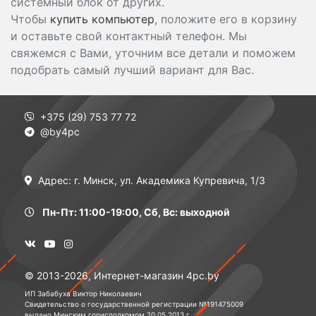
системный блок от других.
Чтобы
купить компьютер
, положите его в корзину
и оставьте свой контактный телефон. Мы
свяжемся с Вами, уточним все детали и поможем
подобрать самый лучший вариант для Вас.
+375 (29) 753 77 72
@by4pc
Адрес: г. Минск, ул. Академика Купревича, 1/3
Пн-Пт: 11:00-19:00, Сб, Вс: выходной
© 2013-2026, Интернет-магазин 4pc.by
ИП Забабуха Виктор Николаевич
Свидетельство о государственной регистрации №191475009
выдано Минским горисполкомом 20.05.2013 г.