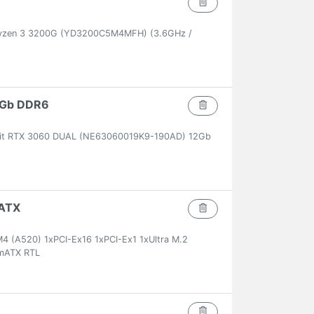
yzen 3 3200G (YD3200C5M4MFH) (3.6GHz /
2Gb DDR6
lit RTX 3060 DUAL (NE63060019K9-190AD) 12Gb
ATX
(A520) 1xPCI-Ex16 1xPCI-Ex1 1xUltra M.2
mATX RTL