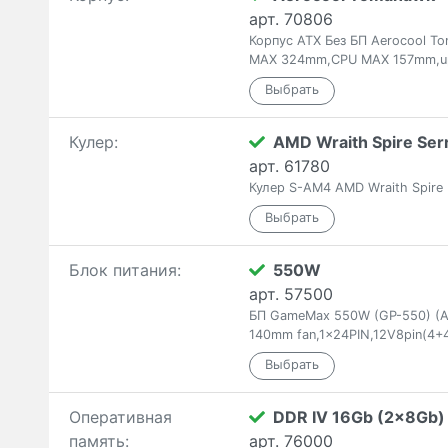
арт. 70806
Корпус ATX Без БП Aerocool T
MAX 324mm,CPU MAX 157mm,up
Кулер:
AMD Wraith Spire Ser
арт. 61780
Кулер S-AM4 AMD Wraith Spire
Блок питания:
550W
арт. 57500
БП GameMax 550W (GP-550) (AT
140mm fan,1x24PIN,12V8pin(4+
Оперативная
DDR IV 16Gb (2x8Gb)
память:
арт. 76000