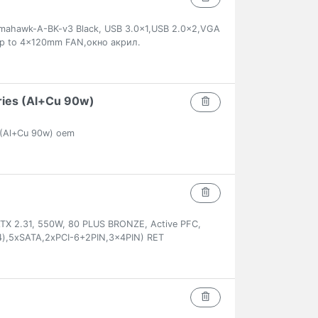
omahawk-A-BK-v3 Black, USB 3.0x1,USB 2.0x2,VGA
 to 4x120mm FAN,окно акрил.
ries (Al+Cu 90w)
 (Al+Cu 90w) oem
X 2.31, 550W, 80 PLUS BRONZE, Active PFC,
4),5xSATA,2xPCI-6+2PIN,3x4PIN) RET