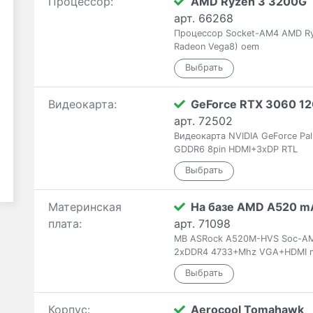
Процессор:
AMD Ryzen 3 3200G
арт. 66268
Процессор Socket-AM4 AMD R
Radeon Vega8) oem
Видеокарта:
GeForce RTX 3060 1
арт. 72502
Видеокарта NVIDIA GeForce Pa
GDDR6 8pin HDMI+3xDP RTL
Материнская
На базе AMD A520 m
плата:
арт. 71098
MB ASRock A520M-HVS Soc-AM4 
2xDDR4 4733+Mhz VGA+HDMI 
Корпус:
Aerocool Tomahawk