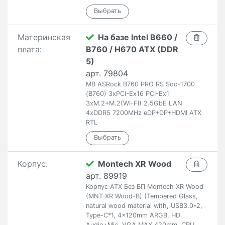
Материнская
На базе Intel B660 /
плата:
B760 / H670 ATX (DDR
5)
арт. 79804
MB ASRock B760 PRO RS Soc-1700
(B760) 3xPCI-Ex16 PCI-Ex1
3xM.2+M.2(WI-FI) 2.5GbE LAN
4xDDR5 7200MHz eDP+DP+HDMI ATX
RTL
Корпус:
Montech XR Wood
арт. 89919
Корпус ATX Без БП Montech XR Wood
(MNT-XR Wood-B) (Tempered Glass,
natural wood material with, USB3.0*2,
Type-C*1, 4x120mm ARGB, HD
Audio+Mic, VGA MAX 420mm, CPU