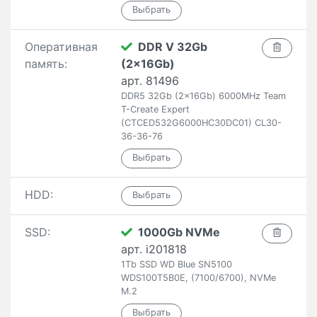
Оперативная
DDR V 32Gb
память:
(2x16Gb)
арт. 81496
DDR5 32Gb (2x16Gb) 6000MHz Team
T-Create Expert
(CTCED532G6000HC30DC01) CL30-
36-36-76
HDD:
SSD:
1000Gb NVMe
арт. i201818
1Tb SSD WD Blue SN5100
WDS100T5B0E, (7100/6700), NVMe
M.2