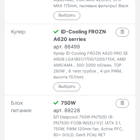
MAX 175mm, пылевые фильтры) Black
Кулер:
ID-Cooling FROZN
A620 serries
арт. 88499
Кулер ID-Cooling FROZN A620 PRO SE
ARGB LGA1851/1700/1200/115X, AMD
AM5/AM4 , 300-2000 об/мин, TDP
260W , 6 тепл.трубок , 4-pin PWM,
высота 157mm)
Блок
750W
питания:
арт. 89228
БП Deepcool 750W PN750D (R-
PN750D-FC0B-WGEU-V2) (ATX 3.1,
750W, PWM 120mm fan, Active PFC,
80+ GOLD, Gen5 PCIe) RET