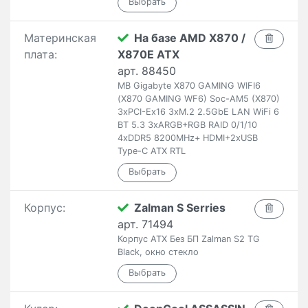
Материнская
На базе AMD X870 /
плата:
X870E ATX
арт. 88450
MB Gigabyte X870 GAMING WIFI6
(X870 GAMING WF6) Soc-AM5 (X870)
3xPCI-Ex16 3xM.2 2.5GbE LAN WiFi 6
BT 5.3 3xARGB+RGB RAID 0/1/10
4xDDR5 8200MHz+ HDMI+2xUSB
Type-C ATX RTL
Корпус:
Zalman S Serries
арт. 71494
Корпус ATX Без БП Zalman S2 TG
Black, окно стекло