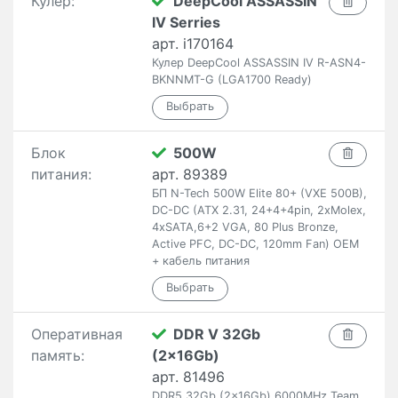
Кулер:
DeepCool ASSASSIN
IV Serries
арт. i170164
Кулер DeepCool ASSASSIN IV R-ASN4-
BKNNMT-G (LGA1700 Ready)
Блок
500W
питания:
арт. 89389
БП N-Tech 500W Elite 80+ (VXE 500B),
DC-DC (ATX 2.31, 24+4+4pin, 2xMolex,
4xSATA,6+2 VGA, 80 Plus Bronze,
Active PFC, DC-DC, 120mm Fan) OEM
+ кабель питания
Оперативная
DDR V 32Gb
память:
(2x16Gb)
арт. 81496
DDR5 32Gb (2x16Gb) 6000MHz Team