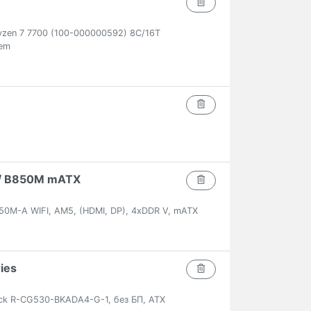
zen 7 7700 (100-000000592) 8C/16T
em
/ B850M mATX
50M-A WIFI, AM5, (HDMI, DP), 4xDDR V, mATX
ies
ck R-CG530-BKADA4-G-1, без БП, ATX