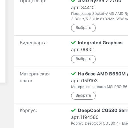
Процессор:
AMD Ryzen 7 7700
арт. 84410
Процессор Socket-AM5 AMD Ry
3.8GHz/5.3GHz 8+32Mb 65W o
Видеокарта:
Integrated Graphics
арт. 00001
Материнская
На базе AMD B650M 
плата:
арт. i159103
Материнская плата MSI PRO B6
Корпус:
DeepCool CG530 Serr
арт. i194580
Корпус DeepCool CG530 4F Bla