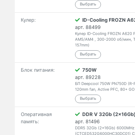
Кулер:
ID-Cooling FROZN A62
арт. 88499
Кулер ID-Cooling FROZN A620 
AM5/AM4 , 300-2000 об/мин, T
157mm)
Блок питания:
750W
арт. 89228
БП Deepcool 750W PN750D (R-
120mm fan, Active PFC, 80+ GO
Оперативная
DDR V 32Gb (2x16Gb
память:
арт. 81496
DDR5 32Gb (2x16Gb) 6000MHz T
(CTCED532G6000HC30DC01) C