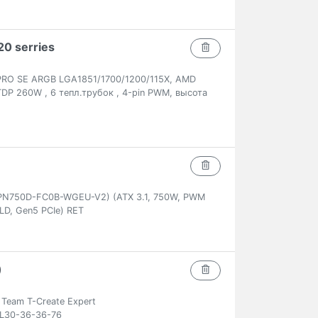
0 serries
PRO SE ARGB LGA1851/1700/1200/115X, AMD
DP 260W , 6 тепл.трубок , 4-pin PWM, высота
PN750D-FC0B-WGEU-V2) (ATX 3.1, 750W, PWM
LD, Gen5 PCIe) RET
)
eam T-Create Expert
L30-36-36-76