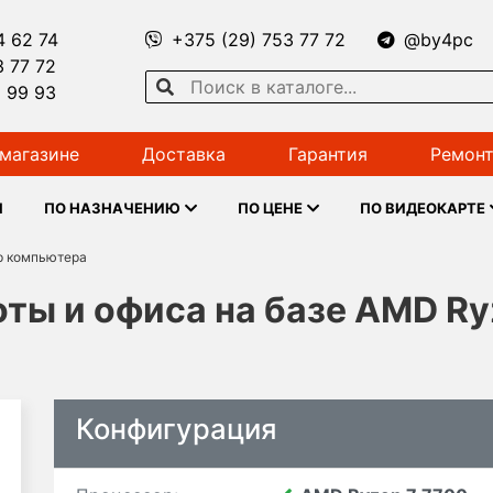
4 62 74
+375 (29) 753 77 72
@by4pc
3 77 72
1 99 93
магазине
Доставка
Гарантия
Ремонт
Ы
ПО НАЗНАЧЕНИЮ
ПО ЦЕНЕ
ПО ВИДЕОКАРТЕ
р компьютера
ты и офиса на базе AMD Ry
Конфигурация