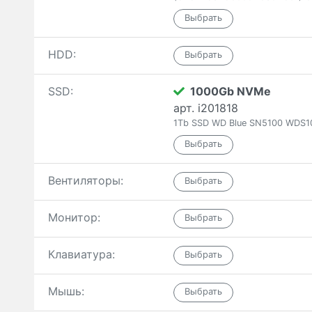
HDD:
SSD:
1000Gb NVMe
арт. i201818
1Tb SSD WD Blue SN5100 WDS1
Вентиляторы:
Монитор:
Клавиатура:
Мышь: