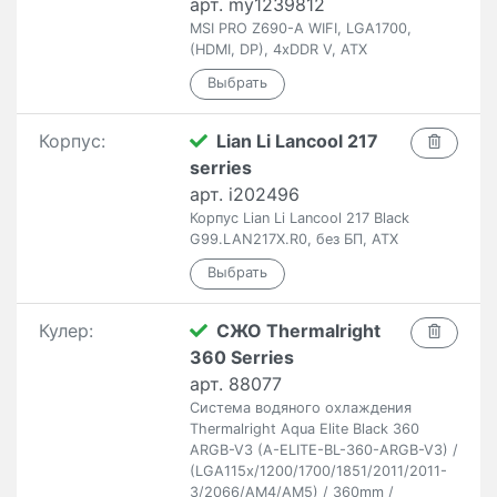
арт. my1239812
MSI PRO Z690-A WIFI, LGA1700,
(HDMI, DP), 4xDDR V, ATX
Корпус:
Lian Li Lancool 217
serries
арт. i202496
Корпус Lian Li Lancool 217 Black
G99.LAN217X.R0, без БП, ATX
Кулер:
СЖО Thermalright
360 Serries
арт. 88077
Система водяного охлаждения
Thermalright Aqua Elite Black 360
ARGB-V3 (A-ELITE-BL-360-ARGB-V3) /
(LGA115x/1200/1700/1851/2011/2011-
3/2066/AM4/AM5) / 360mm /