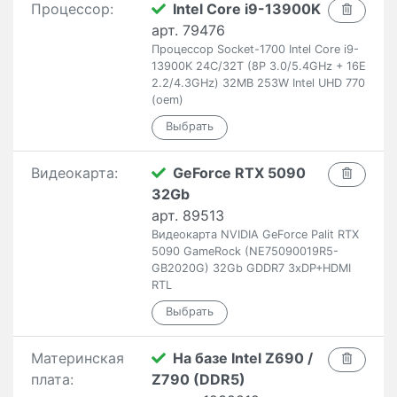
Процессор:
Intel Core i9-13900K
арт. 79476
Процессор Socket-1700 Intel Core i9-
13900K 24C/32T (8P 3.0/5.4GHz + 16E
2.2/4.3GHz) 32MB 253W Intel UHD 770
(oem)
Видеокарта:
GeForce RTX 5090
32Gb
арт. 89513
Видеокарта NVIDIA GeForce Palit RTX
5090 GameRock (NE75090019R5-
GB2020G) 32Gb GDDR7 3xDP+HDMI
RTL
Материнская
На базе Intel Z690 /
плата:
Z790 (DDR5)