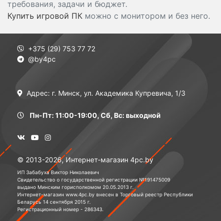
требования, задачи и бюджет.
Купить игровой ПК
можно с монитором и без него.
+375 (29) 753 77 72
@by4pc
Адрес: г. Минск, ул. Академика Купревича, 1/3
Пн-Пт: 11:00-19:00, Сб, Вс: выходной
© 2013-2026, Интернет-магазин 4pc.by
ИП Забабуха Виктор Николаевич
Свидетельство о государственной регистрации №191475009
выдано Минским горисполкомом 20.05.2013 г.
Интернет-магазин www.4pc.by внесен в Торговый реестр Республики
Беларусь 14 сентября 2015 г.
Регистрационный номер - 286343.