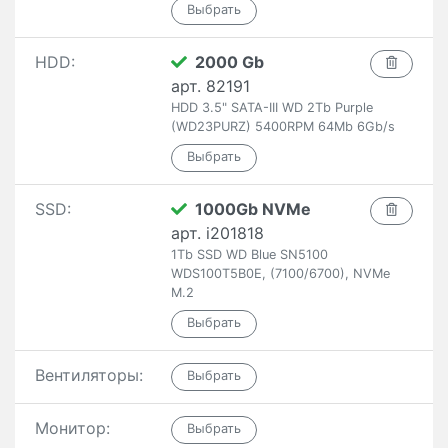
HDD:
2000 Gb
арт. 82191
HDD 3.5" SATA-III WD 2Tb Purple
(WD23PURZ) 5400RPM 64Mb 6Gb/s
SSD:
1000Gb NVMe
арт. i201818
1Tb SSD WD Blue SN5100
WDS100T5B0E, (7100/6700), NVMe
M.2
Вентиляторы:
Монитор: