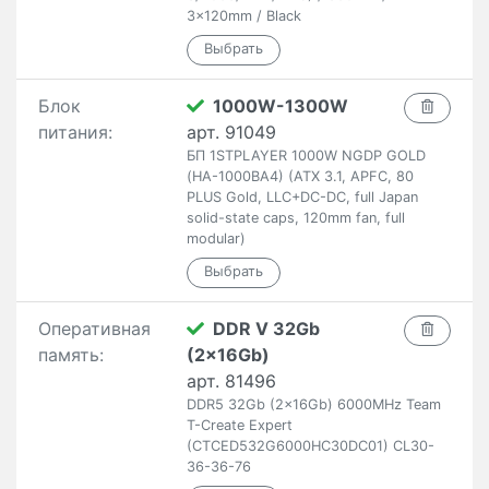
3x120mm / Black
Блок
1000W-1300W
питания:
арт. 91049
БП 1STPLAYER 1000W NGDP GOLD
(HA-1000BA4) (ATX 3.1, APFC, 80
PLUS Gold, LLC+DC-DC, full Japan
solid-state caps, 120mm fan, full
modular)
Оперативная
DDR V 32Gb
память:
(2x16Gb)
арт. 81496
DDR5 32Gb (2x16Gb) 6000MHz Team
T-Create Expert
(CTCED532G6000HC30DC01) CL30-
36-36-76