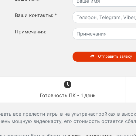
Ваши контакты:
*
Примечания:
Отправить заявку
Готовность ПК - 1 день
ать все прелести игры в на ультранастройках в высок
чень мощную видеокарту, его стоимость остается сба
 мы поможем Вам выбрать и
купить компьютер
, которы