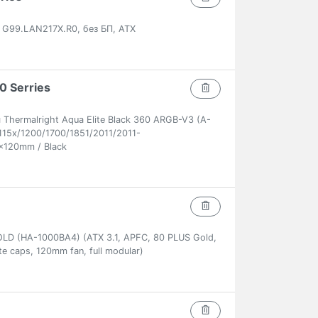
ck G99.LAN217X.R0, без БП, ATX
0 Serries
hermalright Aqua Elite Black 360 ARGB-V3 (A-
15x/1200/1700/1851/2011/2011-
x120mm / Black
 (HA-1000BA4) (ATX 3.1, APFC, 80 PLUS Gold,
te caps, 120mm fan, full modular)