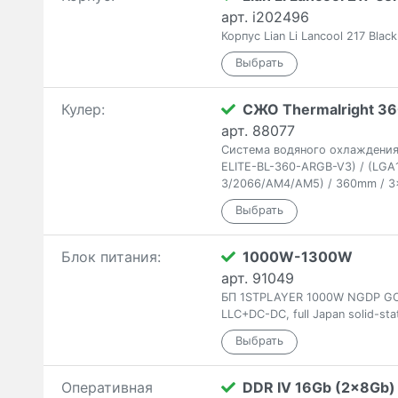
арт. i202496
Корпус Lian Li Lancool 217 Bla
Кулер:
СЖО Thermalright 36
арт. 88077
Система водяного охлаждения T
ELITE-BL-360-ARGB-V3) / (LGA1
3/2066/AM4/AM5) / 360mm / 3
Блок питания:
1000W-1300W
арт. 91049
БП 1STPLAYER 1000W NGDP GOLD
LLC+DC-DC, full Japan solid-sta
Оперативная
DDR IV 16Gb (2x8Gb)