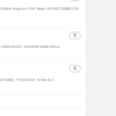
00MHz Kingston FURY Beast (KF432C16BBK2/16)
ple (WD23PURZ) 5400RPM 64Mb 6Gb/s
00T5B0E, (7100/6700), NVMe M.2