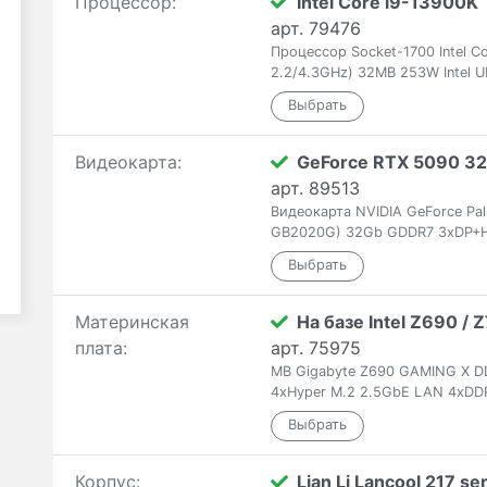
Процессор:
Intel Core i9-13900K
арт. 79476
Процессор Socket-1700 Intel C
2.2/4.3GHz) 32MB 253W Intel U
Видеокарта:
GeForce RTX 5090 3
арт. 89513
Видеокарта NVIDIA GeForce Pa
GB2020G) 32Gb GDDR7 3xDP+H
Материнская
На базе Intel Z690 /
плата:
арт. 75975
MB Gigabyte Z690 GAMING X DD
4xHyper M.2 2.5GbE LAN 4xD
Корпус:
Lian Li Lancool 217 se