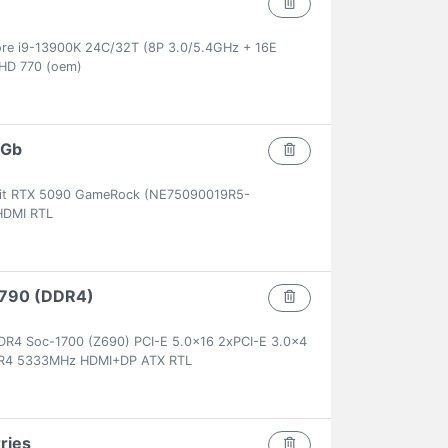
ore i9-13900K 24C/32T (8P 3.0/5.4GHz + 16E
HD 770 (oem)
2Gb
lit RTX 5090 GameRock (NE75090019R5-
DMI RTL
 Z790 (DDR4)
R4 Soc-1700 (Z690) PCI-E 5.0x16 2xPCI-E 3.0x4
DR4 5333MHz HDMI+DP ATX RTL
rries