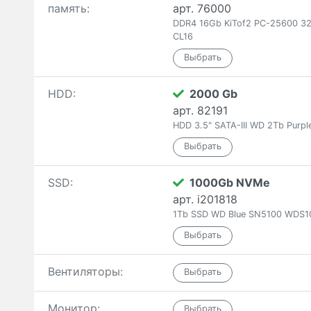
память:
арт. 76000
DDR4 16Gb KiTof2 PC-25600 32
CL16
HDD:
2000 Gb
арт. 82191
HDD 3.5" SATA-III WD 2Tb Pur
SSD:
1000Gb NVMe
арт. i201818
1Tb SSD WD Blue SN5100 WDS1
Вентиляторы:
Монитор: