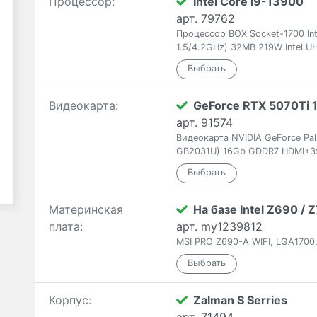
Процессор:
Intel Core i9-13900
арт. 79762
Процессор BOX Socket-1700 Int
1.5/4.2GHz) 32MB 219W Intel U
Видеокарта:
GeForce RTX 5070Ti 
арт. 91574
Видеокарта NVIDIA GeForce Pa
GB2031U) 16Gb GDDR7 HDMI+3
Материнская
На базе Intel Z690 /
плата:
арт. my1239812
MSI PRO Z690-A WIFI, LGA1700,
Корпус:
Zalman S Serries