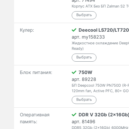
арт. 71494
Корпус ATX Без БП Zalman S2 T
Кулер:
Deecool LS720/LT720
арт. my158233
Жидкостное охлаждение Deep
Ready)
Блок питания:
750W
арт. 89228
БП Deepcool 750W PN750D (R-
120mm fan, Active PFC, 80+ GO
Оперативная
DDR V 32Gb (2x16Gb
память:
арт. 81496
DDR5 32Gb (2x16Gb) 6000MHz T