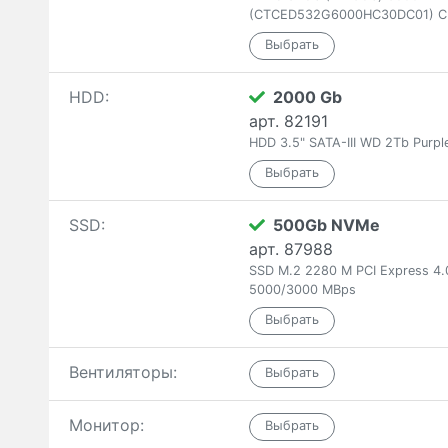
(CTCED532G6000HC30DC01) C
HDD:
2000 Gb
арт. 82191
HDD 3.5" SATA-III WD 2Tb Pur
SSD:
500Gb NVMe
арт. 87988
SSD M.2 2280 M PCI Express 4
5000/3000 MBps
Вентиляторы:
Монитор: