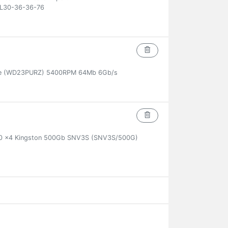
L30-36-36-76
ple (WD23PURZ) 5400RPM 64Mb 6Gb/s
.0 x4 Kingston 500Gb SNV3S (SNV3S/500G)