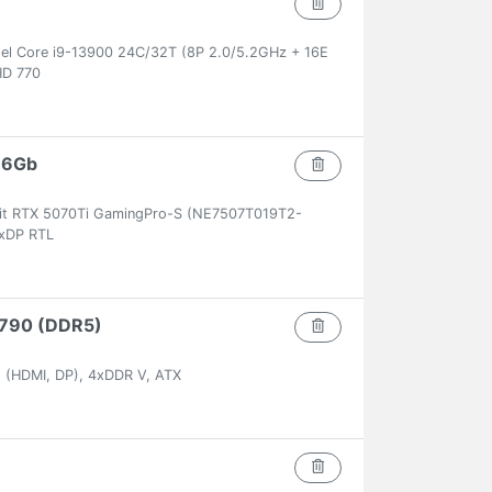
el Core i9-13900 24C/32T (8P 2.0/5.2GHz + 16E
HD 770
16Gb
lit RTX 5070Ti GamingPro-S (NE7507T019T2-
xDP RTL
 Z790 (DDR5)
 (HDMI, DP), 4xDDR V, ATX