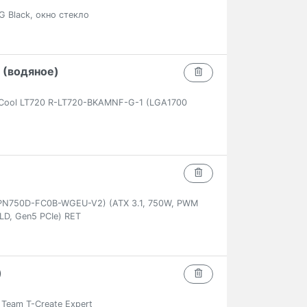
G Black, окно стекло
 (водяное)
Cool LT720 R-LT720-BKAMNF-G-1 (LGA1700
PN750D-FC0B-WGEU-V2) (ATX 3.1, 750W, PWM
LD, Gen5 PCIe) RET
)
eam T-Create Expert