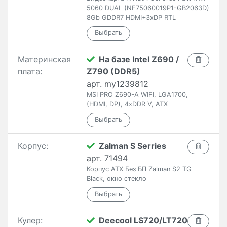
5060 DUAL (NE75060019P1-GB2063D)
8Gb GDDR7 HDMI+3xDP RTL
Материнская
На базе Intel Z690 /
плата:
Z790 (DDR5)
арт. my1239812
MSI PRO Z690-A WIFI, LGA1700,
(HDMI, DP), 4xDDR V, ATX
Корпус:
Zalman S Serries
арт. 71494
Корпус ATX Без БП Zalman S2 TG
Black, окно стекло
Кулер:
Deecool LS720/LT720