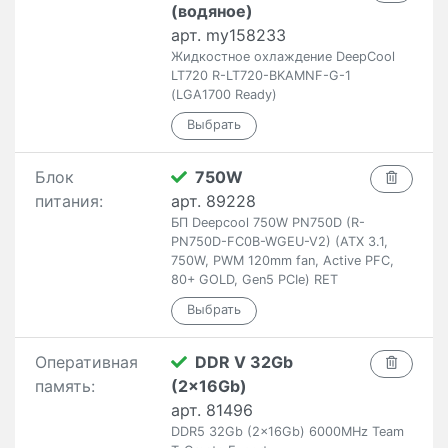
(водяное)
арт. my158233
Жидкостное охлаждение DeepCool
LT720 R-LT720-BKAMNF-G-1
(LGA1700 Ready)
Блок
750W
питания:
арт. 89228
БП Deepcool 750W PN750D (R-
PN750D-FC0B-WGEU-V2) (ATX 3.1,
750W, PWM 120mm fan, Active PFC,
80+ GOLD, Gen5 PCIe) RET
Оперативная
DDR V 32Gb
память:
(2x16Gb)
арт. 81496
DDR5 32Gb (2x16Gb) 6000MHz Team