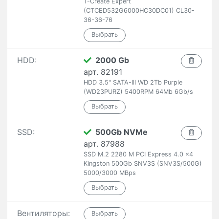
T-Create Expert
(CTCED532G6000HC30DC01) CL30-
36-36-76
HDD:
2000 Gb
арт. 82191
HDD 3.5" SATA-III WD 2Tb Purple
(WD23PURZ) 5400RPM 64Mb 6Gb/s
SSD:
500Gb NVMe
арт. 87988
SSD M.2 2280 M PCI Express 4.0 x4
Kingston 500Gb SNV3S (SNV3S/500G)
5000/3000 MBps
Вентиляторы: