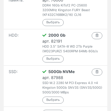
память:
арт. 76000
DDR4 16Gb KiTof2 PC-25600
3200MHz Kingston FURY Beast
(KF432C16BBK2/16) CL16
HDD:
2000 Gb
арт. 82191
HDD 3.5" SATA-III WD 2Tb Purple
(WD23PURZ) 5400RPM 64Mb 6Gb/s
SSD:
500Gb NVMe
арт. 87988
SSD M.2 2280 M PCI Express 4.0 x4
Kingston 500Gb SNV3S (SNV3S/500G)
5000/3000 MBps