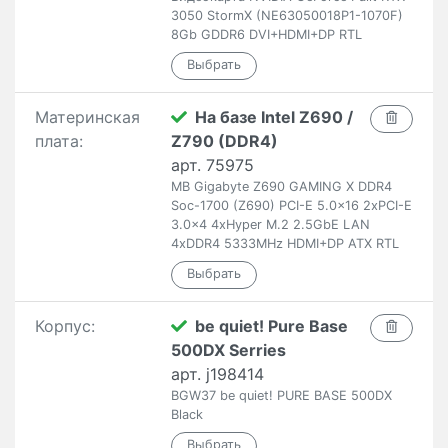
3050 StormX (NE63050018P1-1070F)
8Gb GDDR6 DVI+HDMI+DP RTL
Материнская
На базе Intel Z690 /
плата:
Z790 (DDR4)
арт. 75975
MB Gigabyte Z690 GAMING X DDR4
Soc-1700 (Z690) PCI-E 5.0x16 2xPCI-E
3.0x4 4xHyper M.2 2.5GbE LAN
4xDDR4 5333MHz HDMI+DP ATX RTL
Корпус:
be quiet! Pure Base
500DX Serries
арт. j198414
BGW37 be quiet! PURE BASE 500DX
Black