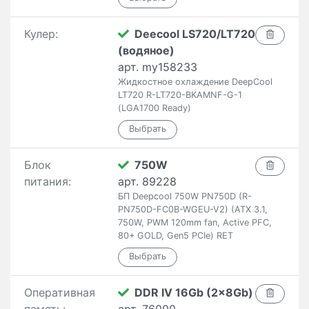
Кулер:
Deecool LS720/LT720
(водяное)
арт. my158233
Жидкостное охлаждение DeepCool
LT720 R-LT720-BKAMNF-G-1
(LGA1700 Ready)
Блок
750W
питания:
арт. 89228
БП Deepcool 750W PN750D (R-
PN750D-FC0B-WGEU-V2) (ATX 3.1,
750W, PWM 120mm fan, Active PFC,
80+ GOLD, Gen5 PCIe) RET
Оперативная
DDR IV 16Gb (2x8Gb)