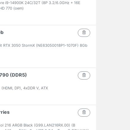
ore i9-14900K 24C/32T (8P 3.2/6.0GHz + 16E
HD 770 (oem)
Gb
lit RTX 3050 StormX (NE63050018P1-1070F) 8Gb
 Z790 (DDR5)
 (HDMI, DP), 4xDDR V, ATX
rries
cool 216 ARGB Black (G99.LAN216RX.00) (В