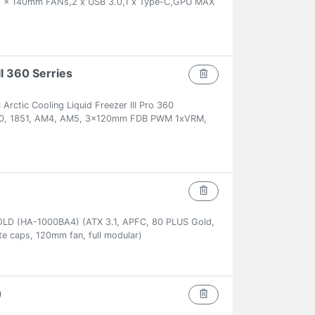
 x 140mm FANs,2 x USB 3.0,1 x Type-C,GPU MAX
II 360 Serries
ctic Cooling Liquid Freezer III Pro 360
00, 1851, AM4, AM5, 3x120mm FDB PWM 1xVRM,
 (HA-1000BA4) (ATX 3.1, APFC, 80 PLUS Gold,
te caps, 120mm fan, full modular)
)