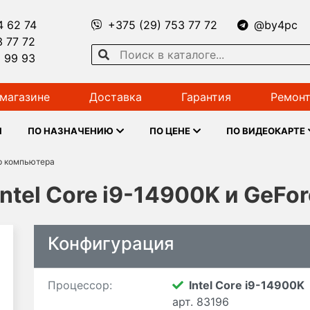
4 62 74
+375 (29) 753 77 72
@by4pc
3 77 72
1 99 93
магазине
Доставка
Гарантия
Ремонт
Ы
ПО НАЗНАЧЕНИЮ
ПО ЦЕНЕ
ПО ВИДЕОКАРТЕ
р компьютера
ntel Core i9-14900K и GeFo
Конфигурация
Процессор:
Intel Core i9-14900K
арт. 83196