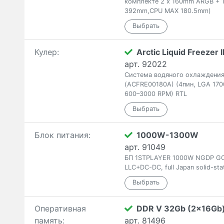
комплекте 2 x 160mm ARGB + 1
392mm,CPU MAX 180.5mm)
Кулер:
Arctic Liquid Freezer I
арт. 92022
Система водяного охлаждения Ar
(ACFRE00180A) (4пин, LGA 17
600–3000 RPM) RTL
Блок питания:
1000W-1300W
арт. 91049
БП 1STPLAYER 1000W NGDP GOLD
LLC+DC-DC, full Japan solid-sta
Оперативная
DDR V 32Gb (2x16Gb
память:
арт. 81496