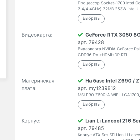
Процессор Socket-1700 Intel C
2.4/4.4GHz) 32MB 253W Intel U
Видеокарта:
GeForce RTX 3050 8
арт. 79428
Видеокарта NVIDIA GeForce Pa
GDDR6 DVI+HDMI+DP RTL
Материнская
На базе Intel Z690 /
плата:
арт. my1239812
MSI PRO Z690-A WIFI, LGA1700,
Корпус:
Lian Li Lancool 216 Se
арт. 79485
Корпус ATX Без БП Lian Li Lan