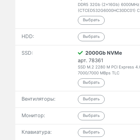
DDR5 32Gb (2x16Gb) 6000MHz T
(CTCED532G6000HC30DC01) C
HDD:
SSD:
2000Gb NVMe
арт. 78361
SSD M.2 2280 M PCI Express 4
7000/7000 MBps TLC
Вентиляторы:
Монитор:
Клавиатура: