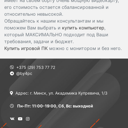
имеет на своем борту очень мощную видеокарту,
его стоимость остается сбалансированной и
относительно невысокой.
Обращайтесь к нашим консультантам и мы
поможем Вам выбрать и
купить компьютер
,
который МАКСИМАЛЬНО подходит под Ваши
требования, задачи и бюджет.
Купить игровой ПК
можно с монитором и без него.
+375 (29) 753 77 72
@by4pc
Адрес: г. Минск, ул. Академика Купревича, 1/3
Пн-Пт: 11:00-19:00, Сб, Вс: выходной