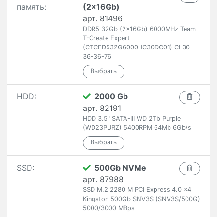
память:
(2x16Gb)
арт. 81496
DDR5 32Gb (2x16Gb) 6000MHz Team
T-Create Expert
(CTCED532G6000HC30DC01) CL30-
36-36-76
HDD:
2000 Gb
арт. 82191
HDD 3.5" SATA-III WD 2Tb Purple
(WD23PURZ) 5400RPM 64Mb 6Gb/s
SSD:
500Gb NVMe
арт. 87988
SSD M.2 2280 M PCI Express 4.0 x4
Kingston 500Gb SNV3S (SNV3S/500G)
5000/3000 MBps