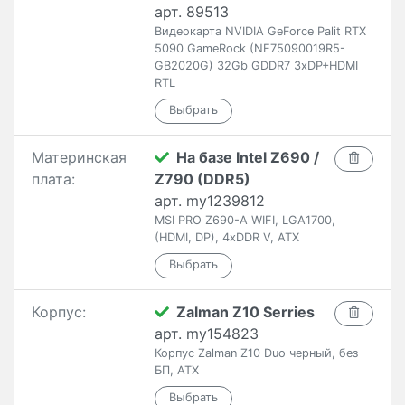
арт. 89513
Видеокарта NVIDIA GeForce Palit RTX
5090 GameRock (NE75090019R5-
GB2020G) 32Gb GDDR7 3xDP+HDMI
RTL
Материнская
На базе Intel Z690 /
плата:
Z790 (DDR5)
арт. my1239812
MSI PRO Z690-A WIFI, LGA1700,
(HDMI, DP), 4xDDR V, ATX
Корпус:
Zalman Z10 Serries
арт. my154823
Корпус Zalman Z10 Duo черный, без
БП, ATX