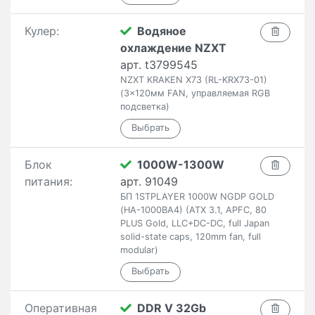
Кулер:
Водяное
охлаждение NZXT
арт. t3799545
NZXT KRAKEN X73 (RL-KRX73-01)
(3x120мм FAN, управляемая RGB
подсветка)
Блок
1000W-1300W
питания:
арт. 91049
БП 1STPLAYER 1000W NGDP GOLD
(HA-1000BA4) (ATX 3.1, APFC, 80
PLUS Gold, LLC+DC-DC, full Japan
solid-state caps, 120mm fan, full
modular)
Оперативная
DDR V 32Gb