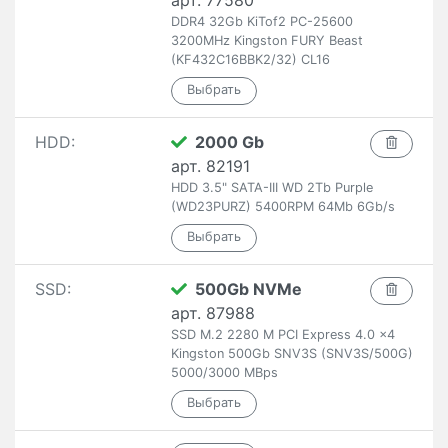
арт. 77580
DDR4 32Gb KiTof2 PC-25600
3200MHz Kingston FURY Beast
(KF432C16BBK2/32) CL16
HDD:
2000 Gb
арт. 82191
HDD 3.5" SATA-III WD 2Tb Purple
(WD23PURZ) 5400RPM 64Mb 6Gb/s
SSD:
500Gb NVMe
арт. 87988
SSD M.2 2280 M PCI Express 4.0 x4
Kingston 500Gb SNV3S (SNV3S/500G)
5000/3000 MBps