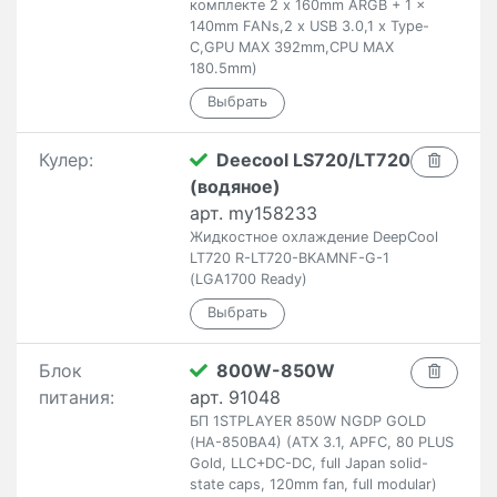
комплекте 2 x 160mm ARGB + 1 x
140mm FANs,2 x USB 3.0,1 x Type-
C,GPU MAX 392mm,CPU MAX
180.5mm)
Кулер:
Deecool LS720/LT720
(водяное)
арт. my158233
Жидкостное охлаждение DeepCool
LT720 R-LT720-BKAMNF-G-1
(LGA1700 Ready)
Блок
800W-850W
питания:
арт. 91048
БП 1STPLAYER 850W NGDP GOLD
(HA-850BA4) (ATX 3.1, APFC, 80 PLUS
Gold, LLC+DC-DC, full Japan solid-
state caps, 120mm fan, full modular)