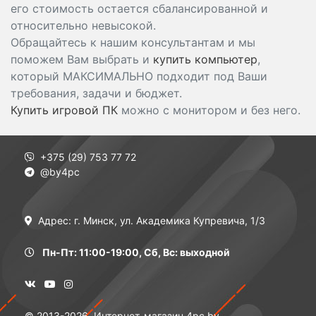
его стоимость остается сбалансированной и
относительно невысокой.
Обращайтесь к нашим консультантам и мы
поможем Вам выбрать и
купить компьютер
,
который МАКСИМАЛЬНО подходит под Ваши
требования, задачи и бюджет.
Купить игровой ПК
можно с монитором и без него.
+375 (29) 753 77 72
@by4pc
Адрес: г. Минск, ул. Академика Купревича, 1/3
Пн-Пт: 11:00-19:00, Сб, Вс: выходной
© 2013-2026, Интернет-магазин 4pc.by