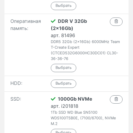
Оперативная
DDR V 32Gb
память:
(2x16Gb)
арт. 81496
DDR5 32Gb (2x16Gb) 6000MHz Team
T-Create Expert
(CTCED532G6000HC30DC01) CL30-
36-36-76
HDD:
SSD:
1000Gb NVMe
арт. i201818
1Tb SSD WD Blue SN5100
WDS100T5B0E, (7100/6700), NVMe
M.2