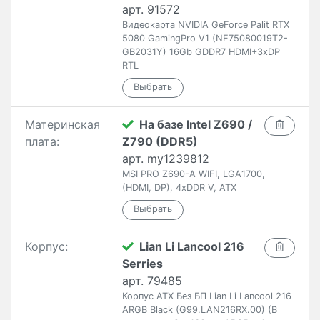
арт. 91572
Видеокарта NVIDIA GeForce Palit RTX
5080 GamingPro V1 (NE75080019T2-
GB2031Y) 16Gb GDDR7 HDMI+3xDP
RTL
Материнская
На базе Intel Z690 /
плата:
Z790 (DDR5)
арт. my1239812
MSI PRO Z690-A WIFI, LGA1700,
(HDMI, DP), 4xDDR V, ATX
Корпус:
Lian Li Lancool 216
Serries
арт. 79485
Корпус ATX Без БП Lian Li Lancool 216
ARGB Black (G99.LAN216RX.00) (В