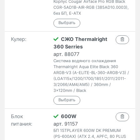
Корпус Cougar Airface Pro RGB Black
CGR-5AD1B-AIR-RGB (385AD10.0003),
без БП, E-ATX
Кулер:
СЖО Thermalright
360 Serries
арт. 88077
Система водяного охлаждения
Thermalright Aqua Elite Black 360
ARGB-V3 (A-ELITE-BL-360-ARGB-V3) /
(LGA115x/1200/1700/1851/2011/2011-
3/2066/AM4/AM5) / 360mm /
3x120mm / Black
Блок
600W
питания:
арт. 91157
БП 1STPLAYER 600W DK PREMIUM
(PS-600AX) (ATX 2.4, APFC, 80 PLUS