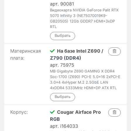
арт. 90081
Видеокарта NVIDIA GeForce Palit RTX
5070 Infinity 3 (NE75070019K9-
GB2050S) 12Gb GDDR7 HDMI+3xDP
RTL
Материнская
На базе Intel Z690 /
плата:
Z790 (DDR4)
арт. 75975
MB Gigabyte Z690 GAMING X DDR4
Soc-1700 (Z690) PCI-E 5.0x16 2xPCI-E
3.0x4 4xHyper M.2 2.5GbE LAN
4xDDR4 5333MHz HDMI+DP ATX RTL
Корпус:
Cougar Airface Pro
RGB
арт. i164033