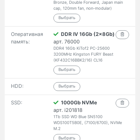
Bronze, Double Forward, Japan main
cap, 120mm fan, non-modular)
Оперативная
DDR IV 16Gb (2x8Gb)
память:
арт. 76000
DDR4 16Gb KiTof2 PC-25600
3200MHz Kingston FURY Beast
(KF432C16BBK2/16) CL16
HDD:
SSD:
1000Gb NVMe
арт. i201818
1Tb SSD WD Blue SN5100
WDS100T5B0E, (7100/6700), NVMe
M.2