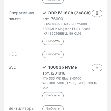
Оперативная
DDR IV 16Gb (2x8Gb)
память:
арт. 76000
DDR4 16Gb KiTof2 PC-25600
3200MHz Kingston FURY Beast
(KF432C16BBK2/16) CL16
HDD:
SSD:
1000Gb NVMe
арт. i201818
1Tb SSD WD Blue SN5100
WDS100T5B0E, (7100/6700), NVMe
M.2
Вентиляторы: