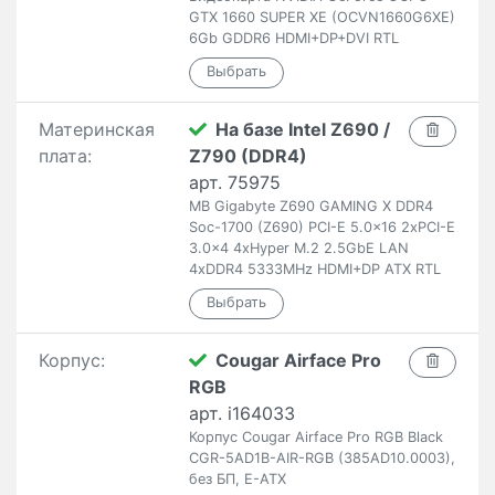
GTX 1660 SUPER XE (OCVN1660G6XE)
6Gb GDDR6 HDMI+DP+DVI RTL
Материнская
На базе Intel Z690 /
плата:
Z790 (DDR4)
арт. 75975
MB Gigabyte Z690 GAMING X DDR4
Soc-1700 (Z690) PCI-E 5.0x16 2xPCI-E
3.0x4 4xHyper M.2 2.5GbE LAN
4xDDR4 5333MHz HDMI+DP ATX RTL
Корпус:
Cougar Airface Pro
RGB
арт. i164033
Корпус Cougar Airface Pro RGB Black
CGR-5AD1B-AIR-RGB (385AD10.0003),
без БП, E-ATX