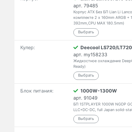
арт. 79485
Корпус ATX Без БП Lian Li Lan
комплекте 2 x 160mm ARGB + 1
392mm,CPU MAX 180.5mm)
Кулер:
Deecool LS720/LT720
арт. my158233
Жидкостное охлаждение Deep
Ready)
Блок питания:
1000W-1300W
арт. 91049
БП 1STPLAYER 1000W NGDP GOLD
LLC+DC-DC, full Japan solid-sta