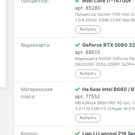
Процессор:
Intel Core i7-14700F
арт. 85280
Процессор Socket-1700 Intel C
1.5/4.2GHz) 33MB 253W (Без В
Видеокарта:
GeForce RTX 5090 3
арт. 89513
Видеокарта NVIDIA GeForce Pa
GB2020G) 32Gb GDDR7 3xDP+H
Материнская
На базе Intel B660 /
плата:
арт. 77552
MB ASRock B660 PRO RS Soc-170
3.0x1 M.2(WI-FI) 2xHyper M.2
Корпус:
Lian Li Lancool 216 Se