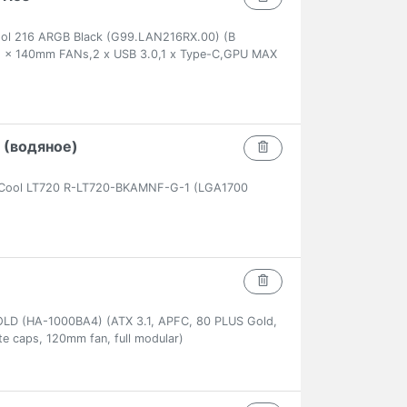
cool 216 ARGB Black (G99.LAN216RX.00) (В
 x 140mm FANs,2 x USB 3.0,1 x Type-C,GPU MAX
 (водяное)
Cool LT720 R-LT720-BKAMNF-G-1 (LGA1700
 (HA-1000BA4) (ATX 3.1, APFC, 80 PLUS Gold,
te caps, 120mm fan, full modular)