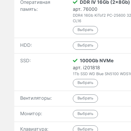
Оперативная
DDR IV 16Gb (2x8Gb)
память:
арт. 76000
DDR4 16Gb KiTof2 PC-25600 32
CL16
HDD:
SSD:
1000Gb NVMe
арт. i201818
1Tb SSD WD Blue SN5100 WDS1
Вентиляторы:
Монитор:
Клавиатура: