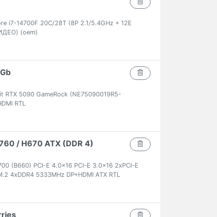
ore i7-14700F 20C/28T (8P 2.1/5.4GHz + 12E
ИДЕО) (oem)
2Gb
lit RTX 5090 GameRock (NE75090019R5-
DMI RTL
 B760 / H670 ATX (DDR 4)
0 (B660) PCI-E 4.0x16 PCI-E 3.0x16 2xPCI-E
+M.2 4xDDR4 5333MHz DP+HDMI ATX RTL
rries