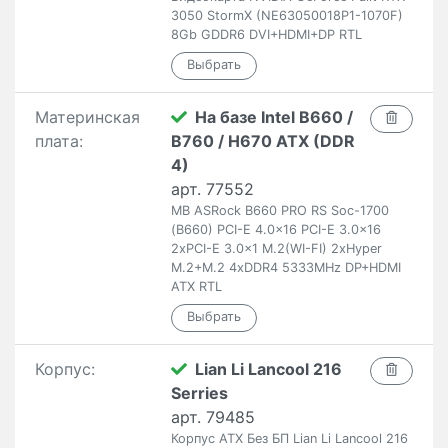
3050 StormX (NE63050018P1-1070F)
8Gb GDDR6 DVI+HDMI+DP RTL
Материнская
На базе Intel B660 /
плата:
B760 / H670 ATX (DDR
4)
арт. 77552
MB ASRock B660 PRO RS Soc-1700
(B660) PCI-E 4.0x16 PCI-E 3.0x16
2xPCI-E 3.0x1 M.2(WI-FI) 2xHyper
M.2+M.2 4xDDR4 5333MHz DP+HDMI
ATX RTL
Корпус:
Lian Li Lancool 216
Serries
арт. 79485
Корпус ATX Без БП Lian Li Lancool 216