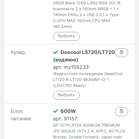
ARGB Black (G99.LAN216RX.00) (В
комплекте 2 x 160mm ARGB + 1 x
140mm FANs,2 x USB 3.0,1 x Type-
C,GPU MAX 392mm,CPU MAX
180.5mm)
Кулер:
Deecool LS720/LT720
(водяное)
арт. my158233
Жидкостное охлаждение DeepCool
LT720 R-LT720-BKAMNF-G-1
(LGA1700 Ready)
Блок
600W
питания:
арт. 91157
БП 1STPLAYER 600W DK PREMIUM
(PS-600AX) (ATX 2.4, APFC, 80 PLUS
Bronze, Double Forward, Japan main