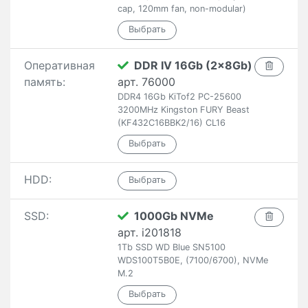
cap, 120mm fan, non-modular)
Оперативная
DDR IV 16Gb (2x8Gb)
память:
арт. 76000
DDR4 16Gb KiTof2 PC-25600
3200MHz Kingston FURY Beast
(KF432C16BBK2/16) CL16
HDD:
SSD:
1000Gb NVMe
арт. i201818
1Tb SSD WD Blue SN5100
WDS100T5B0E, (7100/6700), NVMe
M.2