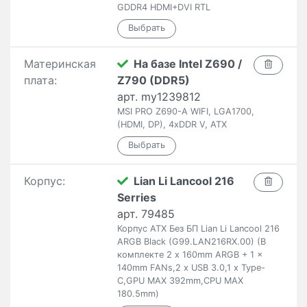
GDDR4 HDMI+DVI RTL
Материнская
На базе Intel Z690 /
плата:
Z790 (DDR5)
арт. my1239812
MSI PRO Z690-A WIFI, LGA1700,
(HDMI, DP), 4xDDR V, ATX
Корпус:
Lian Li Lancool 216
Serries
арт. 79485
Корпус ATX Без БП Lian Li Lancool 216
ARGB Black (G99.LAN216RX.00) (В
комплекте 2 x 160mm ARGB + 1 x
140mm FANs,2 x USB 3.0,1 x Type-
C,GPU MAX 392mm,CPU MAX
180.5mm)