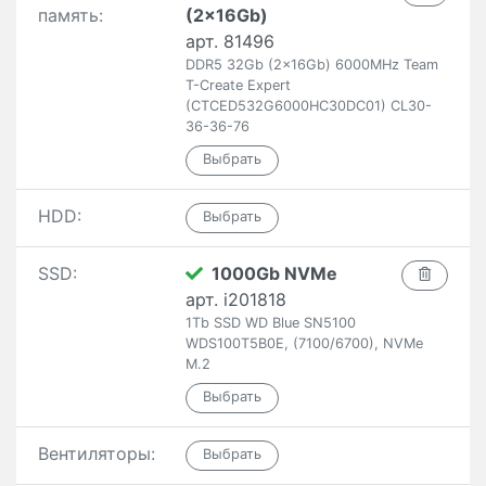
память:
(2x16Gb)
арт. 81496
DDR5 32Gb (2x16Gb) 6000MHz Team
T-Create Expert
(CTCED532G6000HC30DC01) CL30-
36-36-76
HDD:
SSD:
1000Gb NVMe
арт. i201818
1Tb SSD WD Blue SN5100
WDS100T5B0E, (7100/6700), NVMe
M.2
Вентиляторы: