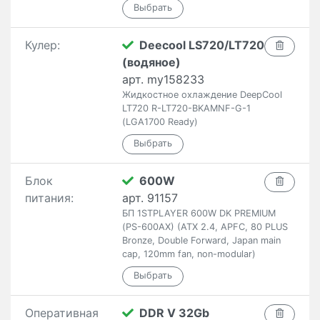
Кулер:
Deecool LS720/LT720
(водяное)
арт. my158233
Жидкостное охлаждение DeepCool
LT720 R-LT720-BKAMNF-G-1
(LGA1700 Ready)
Блок
600W
питания:
арт. 91157
БП 1STPLAYER 600W DK PREMIUM
(PS-600AX) (ATX 2.4, APFC, 80 PLUS
Bronze, Double Forward, Japan main
cap, 120mm fan, non-modular)
Оперативная
DDR V 32Gb